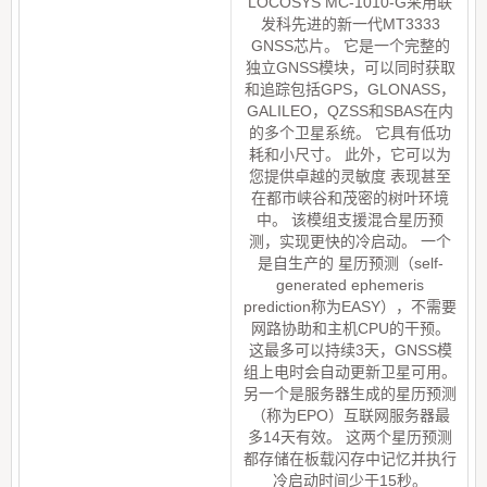
LOCOSYS MC-1010-G采用联
发科先进的新一代MT3333
GNSS芯片。 它是一个完整的
独立GNSS模块，可以同时获取
和追踪包括GPS，GLONASS，
GALILEO，QZSS和SBAS在内
的多个卫星系统。 它具有低功
耗和小尺寸。 此外，它可以为
您提供卓越的灵敏度 表现甚至
在都市峡谷和茂密的树叶环境
中。 该模组支援混合星历预
测，实现更快的冷启动。 一个
是自生产的 星历预测（self-
generated ephemeris
prediction称为EASY），不需要
网路协助和主机CPU的干预。
这最多可以持续3天，GNSS模
组上电时会自动更新卫星可用。
另一个是服务器生成的星历预测
（称为EPO）互联网服务器最
多14天有效。 这两个星历预测
都存储在板载闪存中记忆并执行
冷启动时间少于15秒。