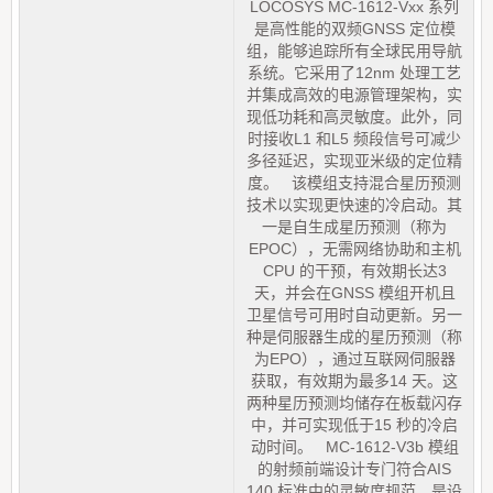
LOCOSYS MC-1612-Vxx 系列
是高性能的双频GNSS 定位模
组，能够追踪所有全球民用导航
系统。它采用了12nm 处理工艺
并集成高效的电源管理架构，实
现低功耗和高灵敏度。此外，同
时接收L1 和L5 频段信号可减少
多径延迟，实现亚米级的定位精
度。 该模组支持混合星历预测
技术以实现更快速的冷启动。其
一是自生成星历预测（称为
EPOC），无需网络协助和主机
CPU 的干预，有效期长达3
天，并会在GNSS 模组开机且
卫星信号可用时自动更新。另一
种是伺服器生成的星历预测（称
为EPO），通过互联网伺服器
获取，有效期为最多14 天。这
两种星历预测均储存在板载闪存
中，并可实现低于15 秒的冷启
动时间。 MC-1612-V3b 模组
的射频前端设计专门符合AIS
140 标准中的灵敏度规范，是设