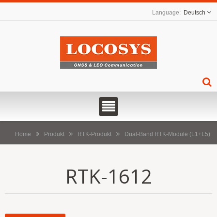
Deutsch
Home
Produkt
RTK-Produkt
Dual-Band RTK-Module (L1+L5)
RTK-1612