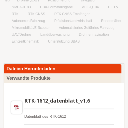
Typ
Drohne (UAV)
Positionierung
Navigation
NMEA-0183
UBX-Formatausgabe
AEC-Q104
L1+L5
RTK
RTK GNSS
RTK GNSS Empfänger
Autonomes Fahrzeug
Präzisionslandwirtschaft
Rasenmäher
Mikromobilität/E-Scooter
Automatisiertes Geführtes Fahrzeug
UAV/Drohne
Landüberwachung
Drohnennavigation
Echtzeitkinematik
Unterstützung SBAS
Dateien Herunterladen
Verwandte Produkte
RTK-1612_datenblatt_v1.6
Datenblatt des RTK-1612