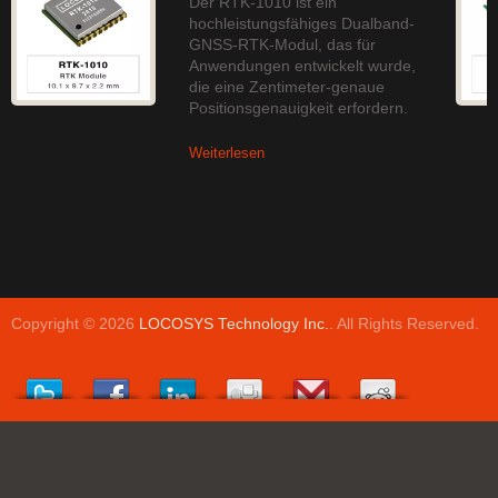
Der RTK-1010 ist ein
hochleistungsfähiges Dualband-
GNSS-RTK-Modul, das für
Anwendungen entwickelt wurde,
die eine Zentimeter-genaue
Positionsgenauigkeit erfordern.
Weiterlesen
Copyright © 2026
LOCOSYS Technology Inc.
. All Rights Reserved.