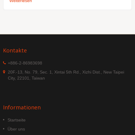
Weiterlesen
Kontakte
+886-2-86983698
20F.-13, No. 79, Sec. 1, Xintai 5th Rd., Xizhi Dist., New Taipei
City, 22101, Taiwan
Informationen
Startseite
Über uns