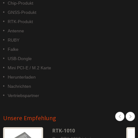
Chip-Produkt
GNSS-Produkt
RTK-Produkt
Antenne
RUBY
Falke
USB-Dongle
Mini PCI-E / M.2 Karte
Herunterladen
Nachrichten
Vertriebspartner
Unsere Empfehlung
RTK-1010