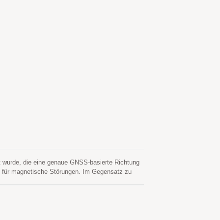
wurde, die eine genaue GNSS-basierte Richtung
ig für magnetische Störungen. Im Gegensatz zu
n kann, bietet GNSS-DUAL eine genaue Richtung,
nssysteme gleichzeitig zu verfolgen, einschließlich
gleichzeitig und bietet dabei eine genaue
d integriert eine effiziente
ewicht und dem niedrigsten Energieverbrauch auf