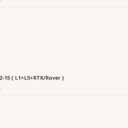
5
2-15 ( L1+L5+RTK/Rover )
5