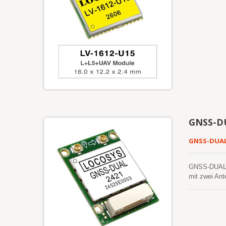
GNSS-D
GNSS-DUA
GNSS-DUAL i
mit zwei Ant
einem Stand
selbst wenn d
GPS, GLONAS
Ausrichtung 
Energieverwa