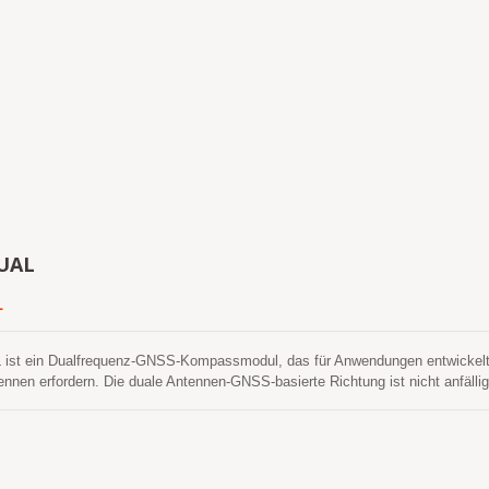
UAL
L
st ein Dualfrequenz-GNSS-Kompassmodul, das für Anwendungen entwickelt 
ennen erfordern. Die duale Antennen-GNSS-basierte Richtung ist nicht anfäll
ard-GNSS-Modul, das die Richtung nur basierend auf der Bewegung schätze
as Fahrzeug stationär ist. Es ist in der Lage, alle globalen zivilen Navigatio
S, GALILEO, BEIDOU und QZSS. Es erfasst sowohl L1- als auch L5-Signale 
zwischen den beiden Antennen. GNSS-DUAL verwendet einen 12-nm-Prozess un
ltungsarchitektur, um zu einer der führenden Gruppen mit dem leichtesten G