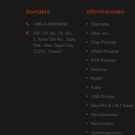
Kontakte
Informationen
MGS-1513-52Q
+886-2-86983698
Startseite
ist ein
MGS-1513-52Q ist ein
20F.-13, No. 79, Sec.
Über uns
GNSS-
komplettes, eigenständiges
1, Xintai 5th Rd., Xizhi
Chip-Produkt
der Lage
Multi-Frequenz-GNSS-Smart-
Dist., New Taipei City,
Antennenmodul, das eine
22101, Taiwan
GNSS-Produkt
integrierte Patchantenne und
RTK-Produkt
 die
GNSS-Empfängerschaltungen
EIDOU...
umfasst, die auf der Airoha
Antenne
AG3352Q-Plattform...
RUBY
Weiterlesen
Falke
USB-Dongle
Mini PCI-E / M.2 Karte
Herunterladen
Nachrichten
Vertriebspartner