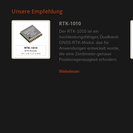
Unsere Empfehlung
RTK-1010
Der RTK-1010 ist ein
hochleistungsfähiges Dualband-
GNSS-RTK-Modul, das für
Anwendungen entwickelt wurde,
die eine Zentimeter-genaue
Positionsgenauigkeit erfordern.
Weiterlesen