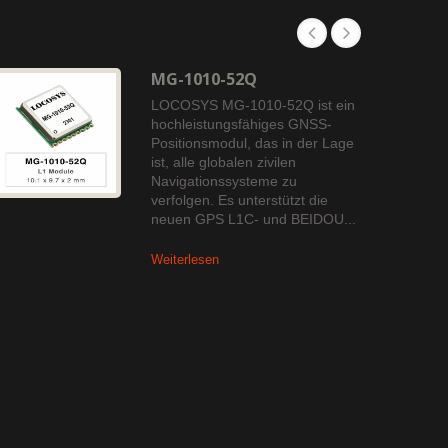
MG-1010-52Q
LOCOSYS MG-1010-52Q ist ein
hochleistungsfähiges GNSS-
Positionsmodul, das in der Lage
ist, alle globalen zivilen
Navigationssysteme zu
verfolgen. Es unterstützt die
neuen GPS L1C- und BEIDOU...
Weiterlesen