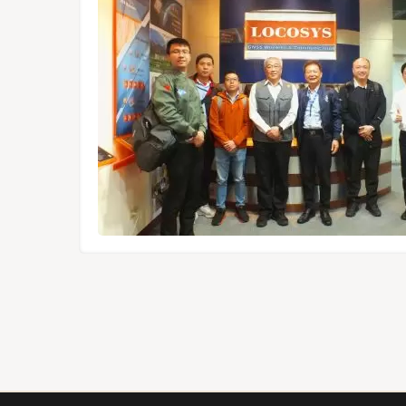
Module,
f der