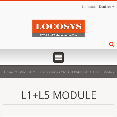
Deutsch
L1+L5 Module
Home
Produkt
Eigenständiges GPS/GNSS-Modul
L1+L5 MODULE