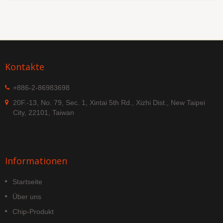
Kontakte
+886-2-86983698
20F.-13, No. 79, Sec. 1, Xintai 5th Rd., Xizhi Dist., New Taipei
City, 22101, Taiwan
Informationen
Startseite
Über uns
Chip-Produkt