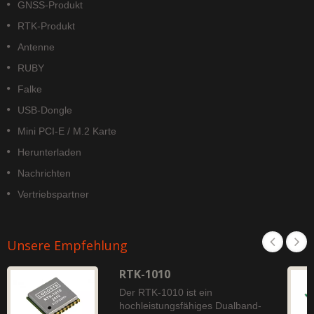
GNSS-Produkt
RTK-Produkt
Antenne
RUBY
Falke
USB-Dongle
Mini PCI-E / M.2 Karte
Herunterladen
Nachrichten
Vertriebspartner
Unsere Empfehlung
RTK-1010
Der RTK-1010 ist ein
hochleistungsfähiges Dualband-