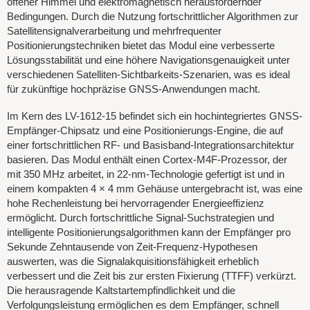
offener Himmel und elektromagnetisch herausfordernder
Bedingungen. Durch die Nutzung fortschrittlicher Algorithmen zur
Satellitensignalverarbeitung und mehrfrequenter
Positionierungstechniken bietet das Modul eine verbesserte
Lösungsstabilität und eine höhere Navigationsgenauigkeit unter
verschiedenen Satelliten-Sichtbarkeits-Szenarien, was es ideal
für zukünftige hochpräzise GNSS-Anwendungen macht.
Im Kern des LV-1612-15 befindet sich ein hochintegriertes GNSS-
Empfänger-Chipsatz und eine Positionierungs-Engine, die auf
einer fortschrittlichen RF- und Basisband-Integrationsarchitektur
basieren. Das Modul enthält einen Cortex-M4F-Prozessor, der
mit 350 MHz arbeitet, in 22-nm-Technologie gefertigt ist und in
einem kompakten 4 × 4 mm Gehäuse untergebracht ist, was eine
hohe Rechenleistung bei hervorragender Energieeffizienz
ermöglicht. Durch fortschrittliche Signal-Suchstrategien und
intelligente Positionierungsalgorithmen kann der Empfänger pro
Sekunde Zehntausende von Zeit-Frequenz-Hypothesen
auswerten, was die Signalakquisitionsfähigkeit erheblich
verbessert und die Zeit bis zur ersten Fixierung (TTFF) verkürzt.
Die herausragende Kaltstartempfindlichkeit und die
Verfolgungsleistung ermöglichen es dem Empfänger, schnell