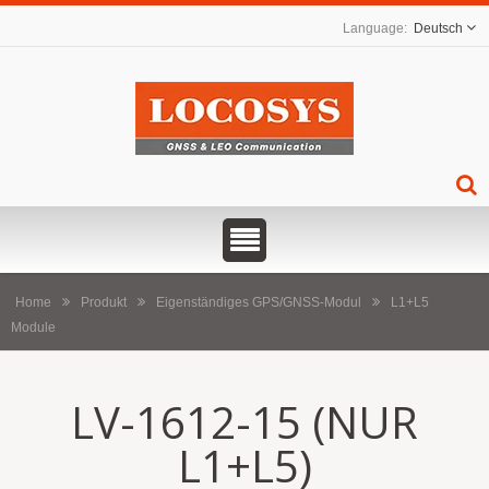
Deutsch
Home
Produkt
Eigenständiges GPS/GNSS-Modul
L1+L5
Module
LV-1612-15 (NUR
L1+L5)