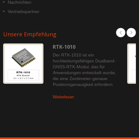
Nachrichten
Vertriebspartner
Unsere Empfehlung
RTK-1010
Der RTK-1010 ist ein
hochleistungsfähiges Dualband-
GNSS-RTK-Modul, das für
Anwendungen entwickelt wurde,
die eine Zentimeter-genaue
Positionsgenauigkeit erfordern.
Weiterlesen