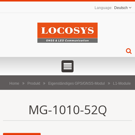
Deutsch
Home
Produkt
Eigenständiges GPS/GNSS-Modul
L1-Module
MG-1010-52Q