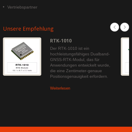
Vertriebspartner
Unsere Empfehlung
RTK-1010
Der RTK-1010 ist ein
hochleistungsfähiges Dualband-
GNSS-RTK-Modul, das für
Anwendungen entwickelt wurde,
die eine Zentimeter-genaue
Positionsgenauigkeit erfordern.
Weiterlesen