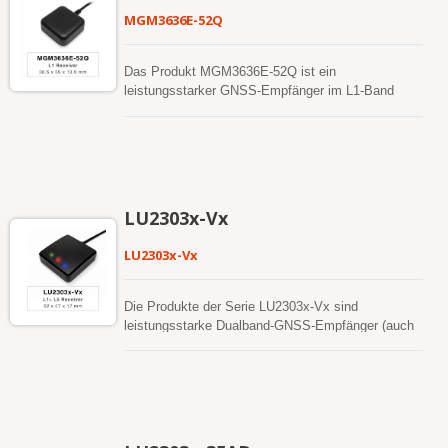
Behebung, überlegene Empfindlichkeit und einen
MGM3636E-52Q
niedrigen Stromverbrauch bieten. Seine
weitreichende Fähigkeit erfüllt die
Sensitivitätsanforderungen der Fahrzeugnavigation
Das Produkt MGM3636E-52Q ist ein
sowie anderer standortbasierter Anwendungen.
leistungsstarker GNSS-Empfänger im L1-Band
(auch bekannt als GNSS-Maus), der in der Lage
ist, alle globalen zivilen Navigationssysteme (GPS,
GLONASS, BDS, GALILEO, QZSS) zu verfolgen.
Die GNSS-Maus wird L1-Signale gleichzeitig
empfangen und dabei eine bessere
Positionsgenauigkeit bieten. Es kann dem
LU2303x-Vx
Benutzer eine schnelle Zeit bis zur ersten
Behebung, überlegene Empfindlichkeit und einen
LU2303x-Vx
niedrigen Stromverbrauch bieten. Seine
weitreichende Fähigkeit erfüllt die
Sensitivitätsanforderungen der Fahrzeugnavigation
Die Produkte der Serie LU2303x-Vx sind
sowie anderer standortbasierter Anwendungen.
leistungsstarke Dualband-GNSS-Empfänger (auch
Seine überlegene Kaltstartempfindlichkeit
bekannt als GNSS-Maus), die in der Lage sind, alle
ermöglicht es ihm, autonom in schwierigen
globalen zivilen Navigationssysteme (GPS,
schwachen Signalumgebungen zu akquirieren, zu
GLONASS, BDS, GALILEO, QZSS und IRNSS) zu
verfolgen und eine Positionsbestimmung
verfolgen. Die GNSS-Maus wird sowohl L1- als
vorzunehmen. Seine überlegene
auch L5-Signale gleichzeitig empfangen und dabei
Verfolgungsempfindlichkeit ermöglicht eine
eine bessere Positionsgenauigkeit bieten. Es kann