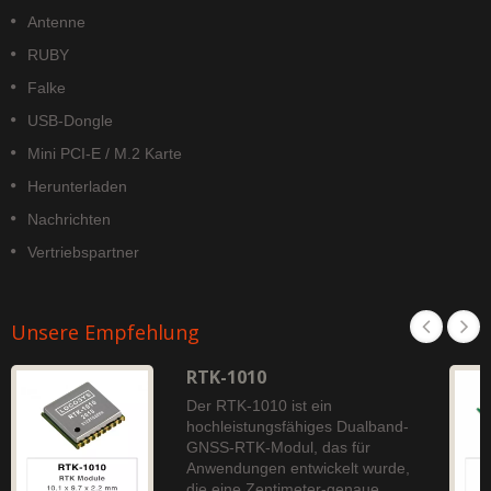
Antenne
RUBY
Falke
USB-Dongle
Mini PCI-E / M.2 Karte
Herunterladen
Nachrichten
Vertriebspartner
Unsere Empfehlung
RTK-1010
Der RTK-1010 ist ein
hochleistungsfähiges Dualband-
GNSS-RTK-Modul, das für
Anwendungen entwickelt wurde,
die eine Zentimeter-genaue