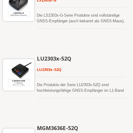
LS2303x-G
Die LS2303x-G-Serie Produkte sind vollständige
GNSS-Empfänger (auch bekannt als GNSS-Maus),
die auf der bewährten Technologie des LOCOSYS
GNSS-Moduls MC-1612-G basieren, das die
MediaTek-Chip-Lösung verwendet. Die GNSS-Maus
wird gleichzeitig viele Satelliten empfangen und
bietet eine schnelle Zeit bis zur ersten Fixierung,
einsekündliche Navigationsaktualisierung und einen
LU2303x-52Q
niedrigen Stromverbrauch. Es kann Ihnen
überlegene Empfindlichkeit und Leistung selbst in
LU2303x-52Q
städtischen Schluchten und dichten
Laubumgebungen bieten. Seine weitreichende
Fähigkeit erfüllt die Sensitivitätsanforderungen der
Die Produkte der Serie LU2303x-52Q sind
Fahrzeugnavigation sowie anderer standortbasierter
hochleistungsfähige GNSS-Empfänger im L1-Band
Anwendungen.
(auch bekannt als GNSS-Maus), die in der Lage
sind, alle globalen zivilen Navigationssysteme
(GPS, GLONASS, BDS, GALILEO, QZSS) zu
verfolgen. Die GNSS-Maus wird L1-Signale
gleichzeitig empfangen und dabei eine bessere
Positionsgenauigkeit bieten. Es kann dem
MGM3636E-52Q
Benutzer eine schnelle Zeit bis zur ersten