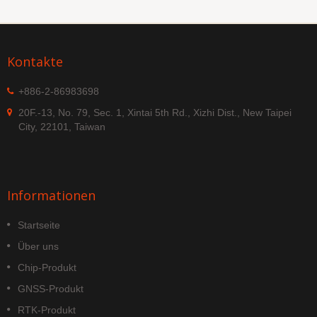
Kontakte
+886-2-86983698
20F.-13, No. 79, Sec. 1, Xintai 5th Rd., Xizhi Dist., New Taipei
City, 22101, Taiwan
Informationen
Startseite
Über uns
Chip-Produkt
GNSS-Produkt
RTK-Produkt