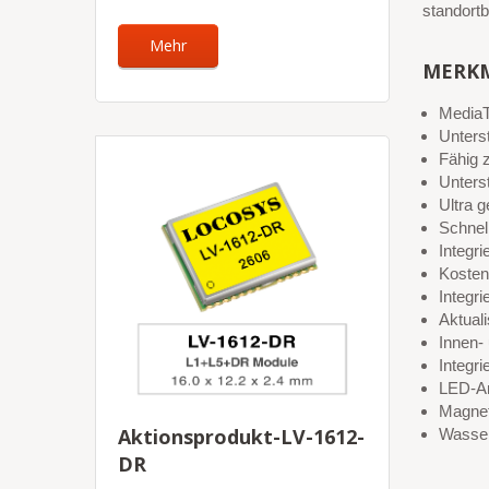
standort
Mehr
MERK
MediaT
Unter
Fähig
Unters
Ultra 
Schnel
Integri
Kosten
Integri
Aktuali
Innen-
Integr
LED-An
Magnet
Aktionsprodukt-LV-1612-
Wasser
DR