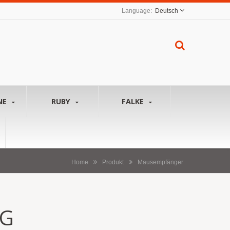
Deutsch
NE
RUBY
FALKE
Home
Produkt
Mausempfänger
-G