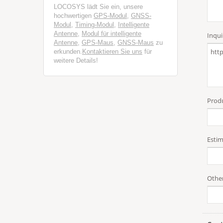
LOCOSYS lädt Sie ein, unsere
hochwertigen
GPS-Modul
,
GNSS-
Modul
,
Timing-Modul
,
Intelligente
Antenne
,
Modul für intelligente
Antenne
,
GPS-Maus
,
GNSS-Maus
zu
erkunden.
Kontaktieren Sie uns
für
weitere Details!