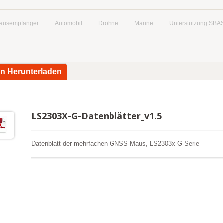
ausempfänger
Automobil
Drohne
Marine
Unterstützung SBA
en Herunterladen
LS2303X-G-Datenblätter_v1.5
Datenblatt der mehrfachen GNSS-Maus, LS2303x-G-Serie