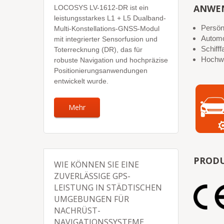
ANWE
LOCOSYS LV-1612-DR ist ein
leistungsstarkes L1 + L5 Dualband-
Persön
Multi-Konstellations-GNSS-Modul
Automo
mit integrierter Sensorfusion und
Schifff
Toterrecknung (DR), das für
Hochwe
robuste Navigation und hochpräzise
Positionierungsanwendungen
entwickelt wurde.
Mehr
PRODU
WIE KÖNNEN SIE EINE
ZUVERLÄSSIGE GPS-
LEISTUNG IN STÄDTISCHEN
UMGEBUNGEN FÜR
NACHRÜST-
NAVIGATIONSSYSTEME