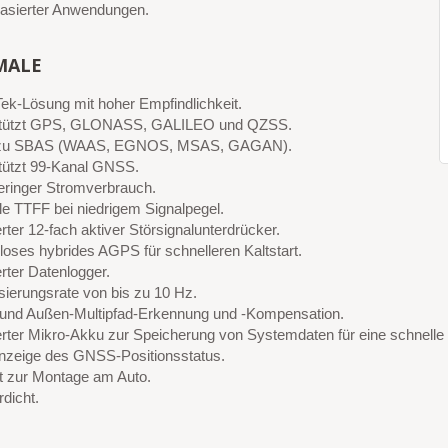
basierter Anwendungen.
MALE
ek-Lösung mit hoher Empfindlichkeit.
stützt GPS, GLONASS, GALILEO und QZSS.
 zu SBAS (WAAS, EGNOS, MSAS, GAGAN).
tützt 99-Kanal GNSS.
geringer Stromverbrauch.
le TTFF bei niedrigem Signalpegel.
erter 12-fach aktiver Störsignalunterdrücker.
loses hybrides AGPS für schnelleren Kaltstart.
erter Datenlogger.
sierungsrate von bis zu 10 Hz.
 und Außen-Multipfad-Erkennung und -Kompensation.
ierter Mikro-Akku zur Speicherung von Systemdaten für eine schnelle 
zeige des GNSS-Positionsstatus.
 zur Montage am Auto.
dicht.