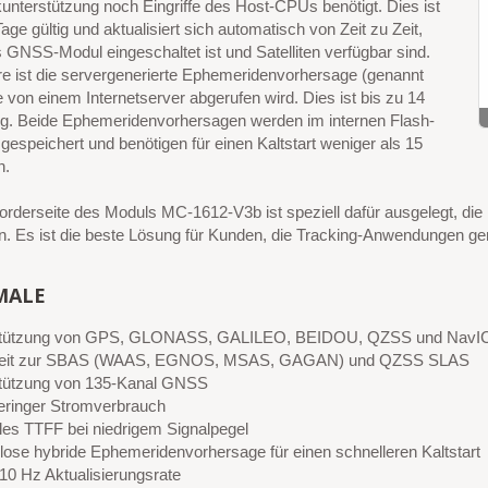
nterstützung noch Eingriffe des Host-CPUs benötigt. Dies ist
Tage gültig und aktualisiert sich automatisch von Zeit zu Zeit,
GNSS-Modul eingeschaltet ist und Satelliten verfügbar sind.
re ist die servergenerierte Ephemeridenvorhersage (genannt
 von einem Internetserver abgerufen wird. Dies ist bis zu 14
tig. Beide Ephemeridenvorhersagen werden im internen Flash-
gespeichert und benötigen für einen Kaltstart weniger als 15
n.
rderseite des Moduls MC-1612-V3b ist speziell dafür ausgelegt, die
en. Es ist die beste Lösung für Kunden, die Tracking-Anwendungen g
MALE
stützung von GPS, GLONASS, GALILEO, BEIDOU, QZSS und NavI
keit zur SBAS (WAAS, EGNOS, MSAS, GAGAN) und QZSS SLAS
tützung von 135-Kanal GNSS
geringer Stromverbrauch
les TTFF bei niedrigem Signalpegel
lose hybride Ephemeridenvorhersage für einen schnelleren Kaltstart
 10 Hz Aktualisierungsrate