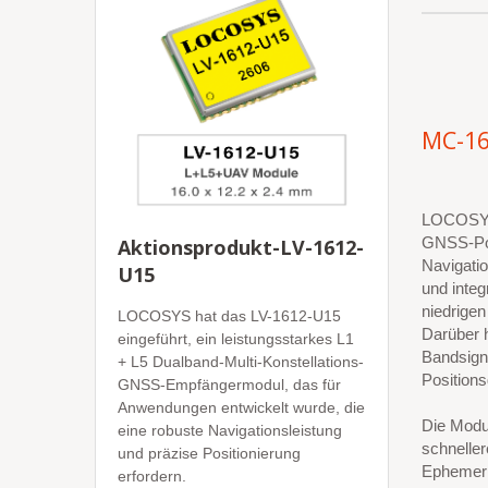
MC-16
LOCOSYS 
GNSS-Posi
Aktionsprodukt-LV-1612-
Navigati
U15
und integ
niedrigen
LOCOSYS hat das LV-1612-U15
Darüber h
eingeführt, ein leistungsstarkes L1
Bandsign
+ L5 Dualband-Multi-Konstellations-
Positions
GNSS-Empfängermodul, das für
Anwendungen entwickelt wurde, die
Die Modu
eine robuste Navigationsleistung
schneller
und präzise Positionierung
Ephemeri
erfordern.