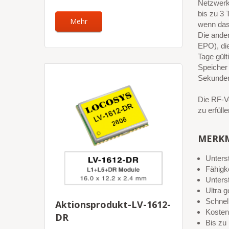
Netzwerku
bis zu 3 
Mehr
wenn das 
Die ande
EPO), die
Tage gül
Speicher 
Sekunde
Die RF-Vo
zu erfüll
MERK
Unter
Fähig
Unters
Ultra 
Schnel
Aktionsprodukt-LV-1612-
Kosten
DR
Bis zu