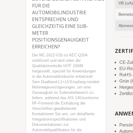
VB (uA)
FÜR DIE
AUTOMOBILINDUSTRIE
Betrieb
ENTSPRECHEN UND
GLEICHZEITIG EINE SUB-
Abmess
METER
POSITIONSGENAUIGKEIT
ERREICHEN?
ZERTI
Der MC-1612-V2b ist AEC-Q104-
zertifiziert und wird unter der
CE-Zu
Qualitätskontrolle IATF 16949
EU-Ric
hergestellt, speziell für Anwendungen
RoHS-k
in der Automobilindustrie entwickelt.
Grün (h
Sein Dualband-L1+L5-Empfang mindert
Hergest
Mehrwegeverzögerungen, um eine
Genauigkeit im Submeterbereich zu
Zertif
liefern, während das AIS 140-konforme
RF-Frontend die Einhaltung der
Vorschriften gewährleistet.
ANWE
Kontaktieren Sie uns, um detaillierte
Integrationsspezifikationen und
Dokumentationen zur
Persön
Automobilqualifikation für die
Automo