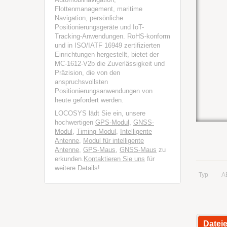
Flottenmanagement, maritime
Navigation, persönliche
Positionierungsgeräte und IoT-
Tracking-Anwendungen. RoHS-konform
und in ISO/IATF 16949 zertifizierten
Einrichtungen hergestellt, bietet der
MC-1612-V2b die Zuverlässigkeit und
Präzision, die von den
anspruchsvollsten
Positionierungsanwendungen von
heute gefordert werden.
LOCOSYS lädt Sie ein, unsere
hochwertigen
GPS-Modul
,
GNSS-
Modul
,
Timing-Modul
,
Intelligente
Antenne
,
Modul für intelligente
Antenne
,
GPS-Maus
,
GNSS-Maus
zu
erkunden.
Kontaktieren Sie uns
für
weitere Details!
Typ
A
Datei