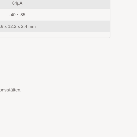
64µA
-40 ~ 85
16 x 12.2 x 2.4
mm
ionsstätten.