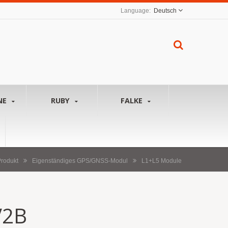
Deutsch
NE
RUBY
FALKE
rodukt
Eigenständiges GPS/GNSS-Modul
L1+L5 Module
V2B