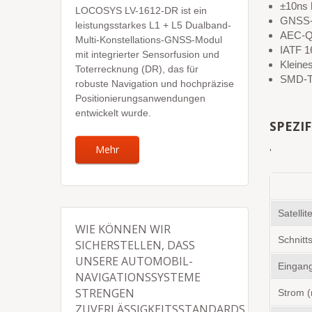
±10ns 
LOCOSYS LV-1612-DR ist ein
GNSS-S
leistungsstarkes L1 + L5 Dualband-
AEC-Q1
Multi-Konstellations-GNSS-Modul
IATF 1
mit integrierter Sensorfusion und
Kleine
Toterrecknung (DR), das für
SMD-Ty
robuste Navigation und hochpräzise
Positionierungsanwendungen
entwickelt wurde.
SPEZI
Mehr
'
Satelli
WIE KÖNNEN WIR
Schnitts
SICHERSTELLEN, DASS
UNSERE AUTOMOBIL-
Eingan
NAVIGATIONSSYSTEME
STRENGEN
Strom 
ZUVERLÄSSIGKEITSSTANDARDS