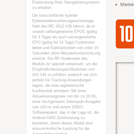
Entwicklung Ihres Navigationssystems
Marine
zu erhalten.
Die fortschrittliche hybride
Ephemeridenvorhersagetechnologie
hebt den MC-1612-V2b hervor, da er
sowohl selbstgenerierte EPOC (gültig
für 3 Tage) als auch servergenerierte
EPO (gültig für 14 Tage) Funktionen
bietet und Kaltstartzeiten von unter 15
Sekunden ohne Netzwerkunterstützung
erreicht. Die RF-Vorderseite des
Moduls ist speziell entwickelt, um die
Empfindlichkeitsspezifikationen von
AIS 140 zu erfüllen, wodurch sie sich
perfekt für Tracking-Anwendungen
eignet, die eine regulatorische
Konformität erfordern. Mit einer
Aktualisierungsrate von bis zu 10 Hz,
einer hochgenauen Zeitimpuls-Ausgabe
von ±10 ns und einem GNSS-
Softwarepaket, das in der Lage ist, die
Android GMS-Zertifizierung zu
bestehen, bietet dieses Modul eine
mission-kritische Leistung für die
Automobilnavigation,