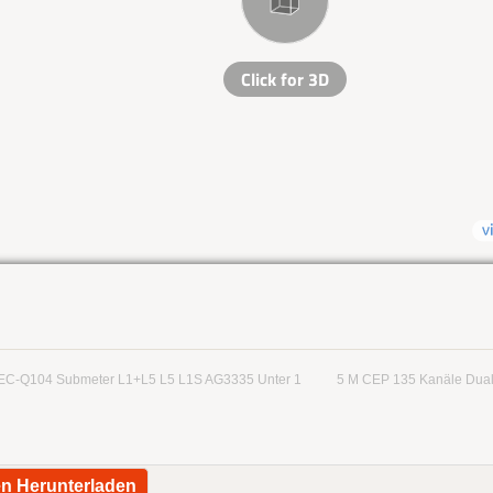
EC-Q104 Submeter L1+L5 L5 L1S AG3335 Unter 1
5 M CEP 135 Kanäle Dual
en Herunterladen