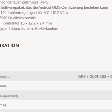
hochgenauer Zeitimpuls (PPS)
oftwarepaket, das die Android GMS-Zertifizierung bestehen kann
04-konform (geeignet für MC-1612-V2b)
6949 Qualitätskontrolle
s Formfaktor 16 x 12,2 x 2,4 mm
p mit Stanzlöchern; RoHS-konform
FIKATION
tensystem
GPS + GLONASS + 
telle
gsspannung
(mA)