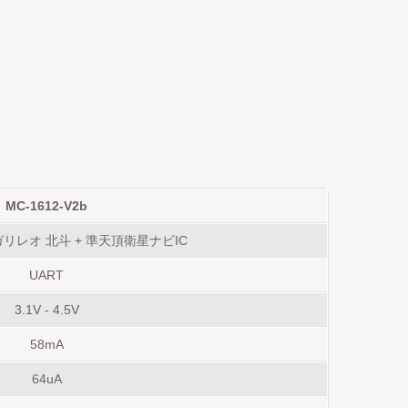
MC-1612-V2b
ガリレオ 北斗
+
準天頂衛星ナビIC
UART
3.1V - 4.5V
58mA
64uA