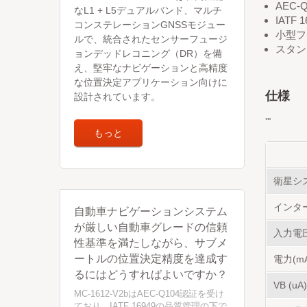
AEC-
なL1 + L5デュアルバンド、マルチ
IATF
コンステレーションGNSSモジュー
小型フォ
ルで、統合されたセンサーフュージ
スタン
ョンデッドレコニング（DR）を備
え、堅牢なナビゲーションと高精度
な位置決定アプリケーション向けに
仕様
設計されています。
'"
もっと
衛星シ
インタ
自動車ナビゲーションシステム
が厳しい自動車グレードの信頼
入力電
性基準を満たしながら、サブメ
ートルの位置決定精度を達成す
電力(m
るにはどうすればよいですか？
VB (uA)
MC-1612-V2bはAEC-Q104認証を受け
ており、IATF 16949の品質管理の下で