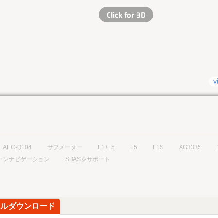
AEC-Q104
サブメーター
L1+L5
L5
L1S
AG3335
ーンナビゲーション
SBASをサポート
イルダウンロード