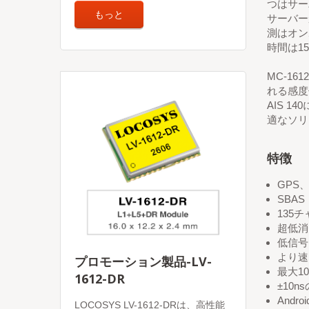
つはサー
もっと
サーバー
測はオン
時間は1
MC-16
れる感度
AIS 
適なソリ
特徴
GPS、
SBA
135
超低消
低信号
より速
プロモーション製品-LV-
最大1
1612-DR
±10
And
LOCOSYS LV-1612-DRは、高性能