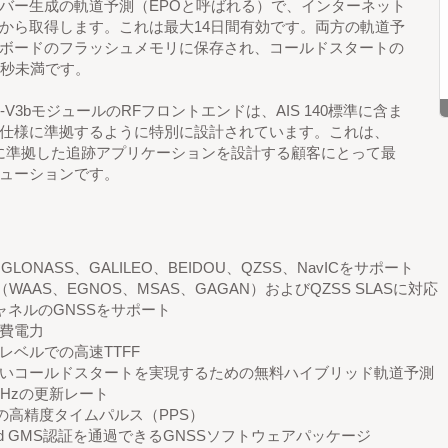
バー生成の軌道予測（EPOと呼ばれる）で、インターネット
から取得します。これは最大14日間有効です。両方の軌道予
ボードのフラッシュメモリに保存され、コールドスタートの
5秒未満です。
12-V3bモジュールのRFフロントエンドは、AIS 140標準に含ま
仕様に準拠するように特別に設計されています。これは、
140に準拠した追跡アプリケーションを設計する顧客にとって最
ューションです。
GLONASS、GALILEO、BEIDOU、QZSS、NavICをサポート
S（WAAS、EGNOS、MSAS、GAGAN）およびQZSS SLASに対応
チャネルのGNSSをサポート
費電力
レベルでの高速TTFF
いコールドスタートを実現するための無料ハイブリッド軌道予測
0Hzの更新レート
nsの高精度タイムパルス（PPS）
roid GMS認証を通過できるGNSSソフトウェアパッケージ