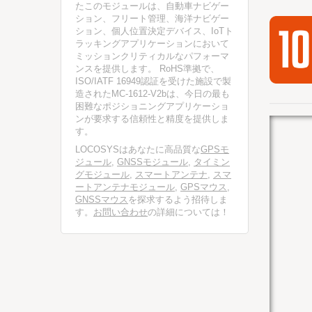
たこのモジュールは、自動車ナビゲー
ション、フリート管理、海洋ナビゲー
ション、個人位置決定デバイス、IoTト
ラッキングアプリケーションにおいて
ミッションクリティカルなパフォーマ
ンスを提供します。 RoHS準拠で、
ISO/IATF 16949認証を受けた施設で製
造されたMC-1612-V2bは、今日の最も
困難なポジショニングアプリケーショ
ンが要求する信頼性と精度を提供しま
す。
LOCOSYSはあなたに高品質な
GPSモ
ジュール
,
GNSSモジュール
,
タイミン
グモジュール
,
スマートアンテナ
,
スマ
ートアンテナモジュール
,
GPSマウス
,
GNSSマウス
を探求するよう招待しま
す。
お問い合わせ
の詳細については！