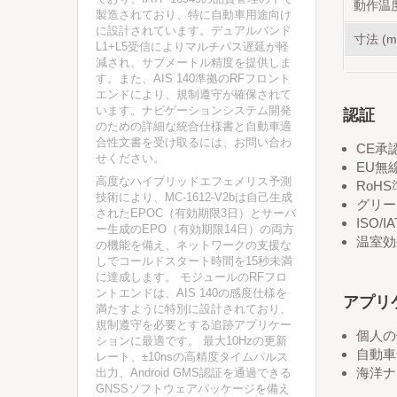
動作温度 
製造されており、特に自動車用途向け
に設計されています。デュアルバンド
寸法 (m
L1+L5受信によりマルチパス遅延が軽
減され、サブメートル精度を提供しま
す。また、AIS 140準拠のRFフロント
エンドにより、規制遵守が確保されて
います。ナビゲーションシステム開発
認証
のための詳細な統合仕様書と自動車適
合性文書を受け取るには、お問い合わ
CE承
せください。
EU無線
高度なハイブリッドエフェメリス予測
RoHS準
技術により、MC-1612-V2bは自己生成
グリー
されたEPOC（有効期限3日）とサーバ
ISO
ー生成のEPO（有効期限14日）の両方
温室効果
の機能を備え、ネットワークの支援な
しでコールドスタート時間を15秒未満
に達成します。 モジュールのRFフロ
ントエンドは、AIS 140の感度仕様を
アプリ
満たすように特別に設計されており、
規制遵守を必要とする追跡アプリケー
個人の
ションに最適です。 最大10Hzの更新
自動車
レート、±10nsの高精度タイムパルス
海洋ナ
出力、Android GMS認証を通過できる
GNSSソフトウェアパッケージを備え