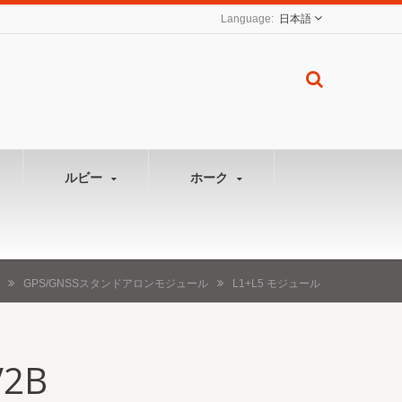
日本語
ルビー
ホーク
GPS/GNSSスタンドアロンモジュール
L1+L5 モジュール
V2B