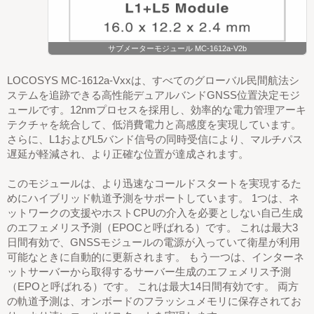
サブメーターモジュール MC-1612a-V2b
LOCOSYS MC-1612a-Vxxは、すべてのグローバル民間航法シ
ステムを追跡できる高性能デュアルバンドGNSS位置決定モジ
ュールです。12nmプロセスを採用し、効率的な電力管理アーキ
テクチャを統合して、低消費電力と高感度を実現しています。
さらに、L1およびL5バンド信号の同時受信により、マルチパス
遅延が軽減され、より正確な位置が達成されます。
このモジュールは、より迅速なコールドスタートを実現するた
めにハイブリッド軌道予測をサポートしています。 1つは、ネ
ットワークの支援やホストCPUの介入を必要としない自己生成
のエフェメリス予測（EPOCと呼ばれる）です。 これは最大3
日間有効で、GNSSモジュールの電源が入っていて衛星が利用
可能なときに自動的に更新されます。 もう一つは、インターネ
ットサーバーから取得するサーバー生成のエフェメリス予測
（EPOと呼ばれる）です。 これは最大14日間有効です。 両方
の軌道予測は、オンボードのフラッシュメモリに保存されてお