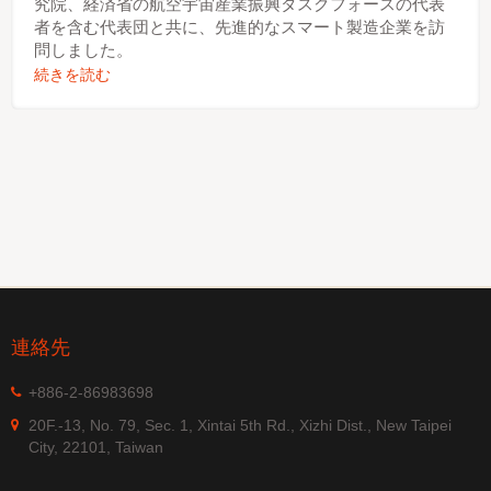
究院、経済省の航空宇宙産業振興タスクフォースの代表
者を含む代表団と共に、先進的なスマート製造企業を訪
問しました。
続きを読む
連絡先
+886-2-86983698
20F.-13, No. 79, Sec. 1, Xintai 5th Rd., Xizhi Dist., New Taipei
City, 22101, Taiwan