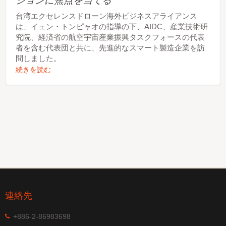
ションに焦点を当てる
台湾エクセレンスドローン海外ビジネスアライアンス
は、イェン・トンピャオの指導の下、AIDC、産業技術研
究院、経済省の航空宇宙産業振興タスクフォースの代表
者を含む代表団と共に、先進的なスマート製造企業を訪
問しました。
続きを読む
連絡先
+886-2-86983698