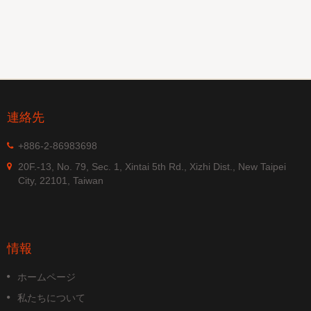
連絡先
+886-2-86983698
20F.-13, No. 79, Sec. 1, Xintai 5th Rd., Xizhi Dist., New Taipei
City, 22101, Taiwan
情報
ホームページ
私たちについて