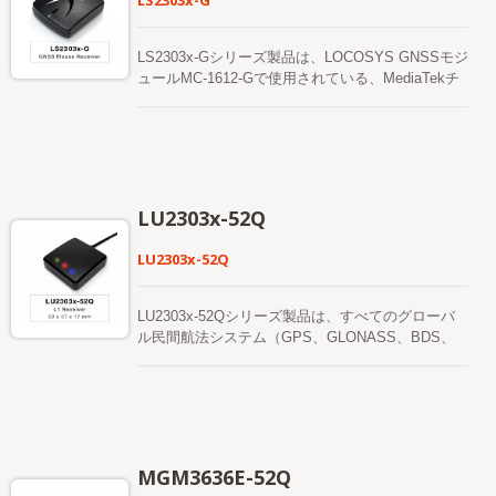
LS2303x-G
LS2303x-Gシリーズ製品は、LOCOSYS GNSSモジ
ュールMC-1612-Gで使用されている、MediaTekチ
ップソリューションをベースにした完全なGNSSレ
シーバー（またはGNSSマウス）です。 GNSSマウ
スは、高速なTime-To-First-Fixを提供しながら、一
度に多くの衛星を取得し、1秒ごとのナビゲーショ
ン更新と低消費電力を実現します。 都市のキャニ
オンや密集した葉の環境でも、優れた感度とパフォ
LU2303x-52Q
ーマンスを提供します。 その広範な能力は、車両
ナビゲーションやその他の位置情報ベースのアプリ
LU2303x-52Q
ケーションの感度要件を満たします。
LU2303x-52Qシリーズ製品は、すべてのグローバ
ル民間航法システム（GPS、GLONASS、BDS、
GALILEO、QZSS）を追跡できる高性能L1バンド
GNSS受信機（GNSSマウスとも呼ばれます）で
す。 GNSSマウスは、より良い位置精度を提供し
ながら、同時にL1信号を取得します。 ユーザーに
迅速なファーストフィックス時間、優れた感度、低
消費電力を提供できます。 その広範な能力は、車
MGM3636E-52Q
両ナビゲーションやその他の位置情報ベースのアプ