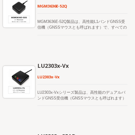
リケーションの感度要件を満たします。
MGM3636E-52Q
MGM3636E-52Q製品は、高性能L1バンドGNSS受
信機（GNSSマウスとも呼ばれます）で、すべての
グローバル民間航法システム（GPS、GLONASS、
BDS、GALILEO、QZSS）を追跡することができ
ます。 GNSSマウスは、より良い位置精度を提供
しながら、同時にL1信号を取得します。 ユーザー
に迅速なファーストフィックス時間、優れた感度、
低消費電力を提供できます。 その広範な能力は、
LU2303x-Vx
車両ナビゲーションやその他の位置情報ベースのア
プリケーションの感度要件を満たします。 その優
LU2303x-Vx
れたコールドスタート感度により、困難な弱信号環
境で自律的に位置を取得、追跡、固定することがで
きます。その優れた追跡感度により、ほぼすべての
LU2303x-Vxシリーズ製品は、高性能のデュアルバ
屋外アプリケーション環境で継続的な位置カバレッ
ンドGNSS受信機（GNSSマウスとも呼ばれます）
ジが可能です。 このモジュールは、より迅速なコ
で、すべてのグローバル民間航法システム
ールドスタートを実現するためにハイブリッド軌道
（GPS、GLONASS、BDS、GALILEO、QZSS、
予測をサポートしています。 1つは、ネットワーク
IRNSS）を追跡することができます。 GNSSマウ
の支援やホストCPUの介入を必要としない自己生
スは、より良い位置精度を提供しながら、L1およ
成のエフェメリス予測（EASYと呼ばれる）です。
びL5信号の両方を同時に取得します。 ユーザーに
これは最大3日間有効で、GNSSモジュールの電源
迅速なファーストフィックス時間、優れた感度、低