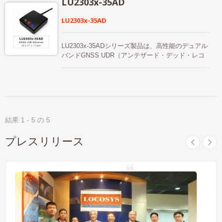
LU2303x-35AD
が入っていて衛星が利用可能なときに自動的に更新
消費電力を提供できます。 その広範な能力は、車
されます。 もう一つは、インターネットサーバー
両ナビゲーションやその他の位置情報ベースのアプ
LU2303x-35AD
から取得するサーバー生成のエフェメリス予測
リケーションの感度要件を満たします。
（EPOと呼ばれる）です。 これは最大14日間有効
です。 両方の軌道予測はオンボードのフラッシュ
LU2303x-35ADシリーズ製品は、高性能のデュアル
メモリに保存されており、コールドスタート時間は
バンドGNSS UDR（アンテザード・デッド・レコ
15秒未満です。 より高速なGNSSフィックスによ
ニング）レシーバー（GNSSマウスとも呼ばれま
り、以前よりも小さな電力予算で、いつでもどこで
す）で、すべてのグローバル民間航法システム
も正確な位置決めとナビゲーションサービスを利用
（GPS、GLONASS、BDS、GALILEO、QZSS）
できるようになります。コスト最適化されたバージ
を追跡することができます。GNSSマウスは、L1お
ョンと、フィットネスおよび通常のナビゲーション
よびL5信号を同時に取得し、より良い位置精度を
モードでAdaptive Low Power（ALP）機能をサポー
提供します。 ユーザーに迅速なファーストフィッ
トする低電力バージョンが利用可能です。
結果 1 - 5 の 5
クス時間、優れた感度、低消費電力を提供できま
す。その広範な能力は、車両ナビゲーションやその
プレスリリース
他の位置情報ベースのアプリケーションの感度要件
を満たします。