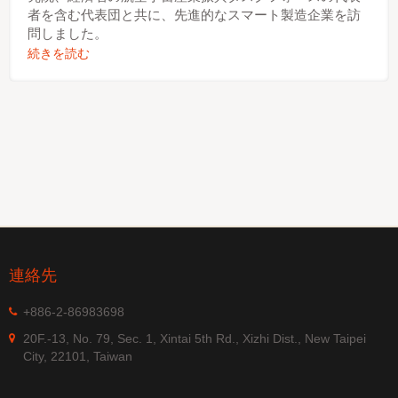
者を含む代表団と共に、先進的なスマート製造企業を訪
問しました。
続きを読む
連絡先
+886-2-86983698
20F.-13, No. 79, Sec. 1, Xintai 5th Rd., Xizhi Dist., New Taipei
City, 22101, Taiwan