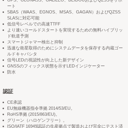
ート
SBAS（WAAS、EGNOS、MSAS、GAGAN）およびQZSS
SLASに対応可能
低信号レベルでの高速TTFF
より速いコールドスタートを実現するための無料ハイブリッ
ド軌道予測
スマートジャマー検出と抑制
迅速な衛星取得のためにシステムデータを保存する内蔵ゴー
ルドキャパシタ
信号LEDの視認性が向上した新デザイン
GNSSのフィックス状態を示すLEDインジケーター
防水
認証
CE承認
EU無線機器指令準拠 2014/53/EU。
RoHS準拠 (2015/863/EU)。
グリーン（ハロゲンフリー）。
ISO/IATF 16949認証の生産拠点で製造および完全にテスト済