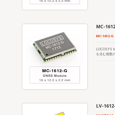
り、コール
MC-161
MC-1612-G
LOCOSYS
を含む複数
ます。また
実現するた
ネットワーク
能なときに
る）で、最
す。
LV-1612