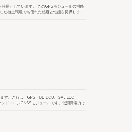
ターを特長としています。 このGPSモジュールの機能
や密集した植生環境でも優れた感度と性能を提供しま
タートを実現します。 ネットワークの支援とホス
ンになり、衛星が利用可能なときに自動的に更新さ
測です。 これは最大14日間有効です。 両方の
秒未満です。 これは最大14日間有効です。両方
満です。
ています。これは、GPS、BEIDOU、GALILEO、
タンドアロンGNSSモジュールです。低消費電力で
でも優れた感度と性能を提供します。 このモジュ
サポートしています。 1つは、ネットワークの支
す。 これは最大3日間有効で、GNSSモジュール
ターネットサーバーから取得するサーバー生成のエ
測はオンボードのフラッシュメモリに保存されてお