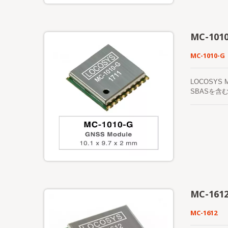
す。もう一
方の軌道予
MC-101
MC-1010-G
LOCOSYS
SBASを
型フォーム
ュールはハ
を必要としな
能なときに
これは最大
MC-161
MC-1612