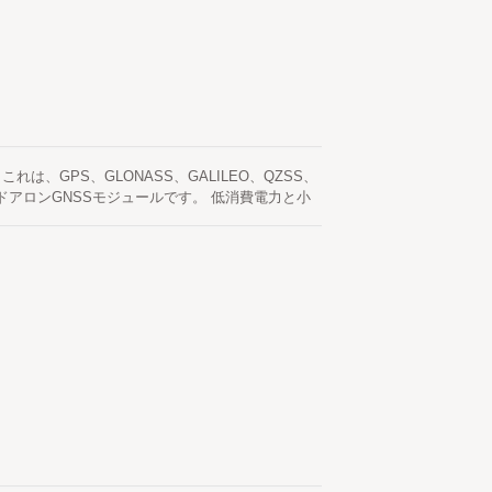
と呼ばれる）で、これは最大14日間有効です。両
秒未満です。
。これは、GPS、GLONASS、GALILEO、QZSS、
アロンGNSSモジュールです。 低消費電力と小
境でも優れた感度と性能を提供します。 このモジ
ます。 ネットワークの支援やホストCPUの介入
GNSSモジュールの電源が入っていて衛星が利用可
サーバー生成の軌道予測（EPOと呼ばれる）で、
、コールドスタート時間は15秒未満です。