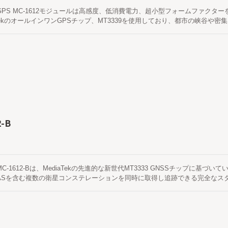
S GPS MC-1612モジュールは高感度、低消費電力、超小型フォームファク
aTekのオールインワンGPSチップ、MT3339を使用しており、都市の峡谷
モジュールはハイブリッドエフェメリス予測をサポートし、より速いコールドス
介入が不要な天文暦予測。 これは最大3日間有効で、GPSモジュールが電源オ
もう一つは、インターネットサーバーから取得するサーバー生成のエフェメリス予
オンボードのフラッシュメモリに保存されており、コールドスタート時間は15
はオンボードのフラッシュメモリに保存され、コールドスタート時間は15秒未
2-B
 MC-1612-Bは、MediaTekの先進的な新世代MT3333 GNSSチップに基づい
BASを含む複数の衛星コンステレーションを同時に取得し追跡できる完全なス
ームファクターを特徴としています。さらに、都市の峡谷や密集した葉の環境
り迅速なコールドスタートを実現するためにハイブリッドエフェメリス予測を
PUの介入を必要としない自己生成のエフェメリス予測（EASYと呼ばれる）で
っていて衛星が利用可能なときに自動的に更新されます。 もう一つは、イン
予測（EPOと呼ばれる）です。 これは最大14日間有効です。 両方の軌道予