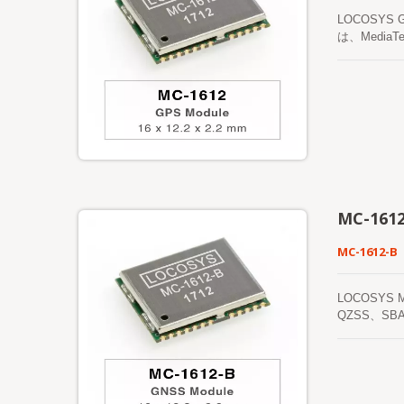
LOCOSY
は、Medi
す。 この
トCPUの
れます。 
軌道予測は
の軌道予測
MC-161
MC-1612-B
LOCOSYS
QZSS、S
小型のフォ
ールは、よ
援やホストC
の電源が入
フェメリス