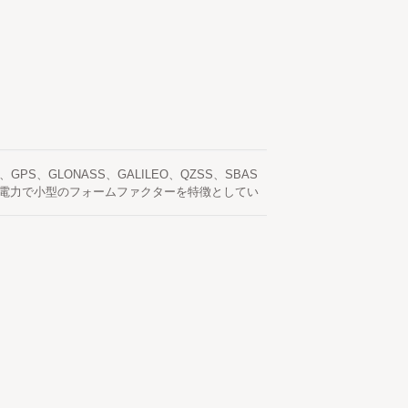
PS、GLONASS、GALILEO、QZSS、SBAS
電力で小型のフォームファクターを特徴としてい
 このモジュールは、より速いコールドスタートを
れたエフェメリス予測（EASYと呼ばれる）で、
NSSモジュールの電源が入っていて衛星が利用可
ーバー生成のエフェメリス予測（EPOと呼ばれ
に保存され、コールドスタート時間は15秒未満で