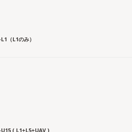
0-L1（L1のみ）
-U15 ( L1+L5+UAV )