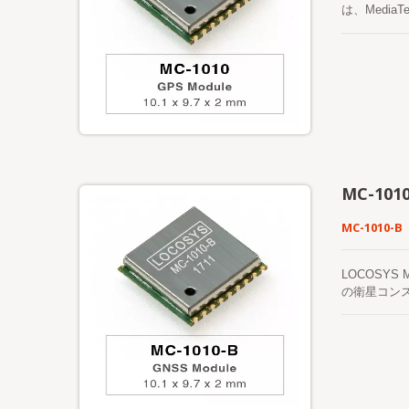
は、Medi
す。 この
トCPUの介
可能なとき
で、これは
MC-101
MC-1010-B
LOCOSYS
の衛星コン
ーが特徴で
トを実現す
ットワークの
に更新されま
ーバー。これ
スタートを