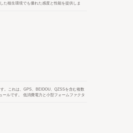
や密集した植生環境でも優れた感度と性能を提供しま
タートを実現します。 ネットワークの支援やホス
で、GPSモジュールが電源オンになり、衛星が利用
るサーバー生成の軌道予測（EPO™と呼ばれる）
存され、コールドスタート時間は15秒未満です。
ています。これは、GPS、BEIDOU、QZSSを含む複数
ュールです。 低消費電力と小型フォームファクタ
す。このモジュールは、より速いコールドスター
成エフェメリス予測（EASYと呼ばれる）で、ネ
NSS モジュールの電源がオンになると随時自動的
(EPO と呼ばれます) です。 インターネットサ
れます メモリを削除し、15 秒未満のコールド
いて衛星が利用可能なときに自動的に更新されま