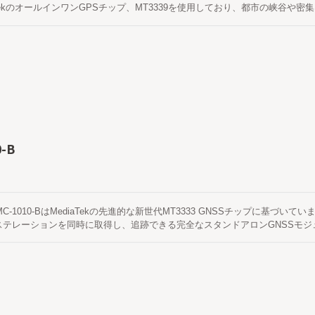
aTekのオールインワンGPSチップ、MT3339を使用しており、都市の峡谷
モジュールはハイブリッドエフェメリス予測をサポートし、より速いコールドス
入が不要なエフェメリス予測（EASY™と呼ばれる） これは最大3日間有効
に自動的に更新されます。もう一つは、インターネットサーバーから取得され
最大14日間有効です。両方の軌道予測は、オンボードのフラッシュメモリに保
0-B
 MC-1010-BはMediaTekの先進的な新世代MT3333 GNSSチップに基づい
ステレーションを同時に取得し、追跡できる完全なスタンドアロンGNSSモジ
す。また、都市の峡谷や密集した葉の環境でも優れた感度と性能を提供できま
るためにハイブリッドエフェメリス予測をサポートしています。一つは自己生
支援やホストCPUの介入を必要としません。 これは最大 3 日間有効で、G
す。 衛星も利用可能です。もう 1 つは、サーバーが生成するエフェメリス予測 
は最大 14 日間有効です。両方の天体暦予測はオンボードフラッシュに保存さ
実行します。 これは最大3日間有効で、GNSSモジュールの電源が入って