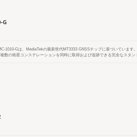
つは、インターネットサーバーから取得されるサーバー生成の軌道予測（EPO
測はオンボードのフラッシュメモリに保存され、コールドスタート時間は15
0-G
 MC-1010-Gは、MediaTekの最新世代MT3333 GNSSチップに基づいています
含む複数の衛星コンステレーションを同時に取得および追跡できる完全なスタンド
ファクターを特徴としています。さらに、 都市のキャニオンや密集した葉の環
イブリッドエフェメリス予測をサポートし、より速いコールドスタートを実現し
いエフェメリス予測（EASYと呼ばれる）です。 これは最大3日間有効で、
自動的に更新されます。もう一つは、インターネットサーバーから取得される
14日間有効です。両方の軌道予測はオンボードのフラッシュメモリに保存され
2