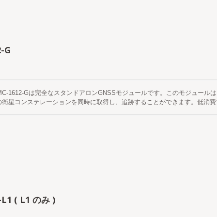
ドスタート時間は15秒未満です。
2-G
 MC-1612-Gは完全なスタンドアロンGNSSモジュールです。このモジュールは、G
の衛星コンステレーションを同時に取得し、追跡することができます。低消費
、都市のキャニオンや密集した葉の環境でも優れた感度と性能を提供します。
めにハイブリッドエフェメリス予測をサポートしています。一つは自己生成さ
の支援やホストCPUの介入は必要ありません。 これは最大3日間有効で、G
自動的に更新されます。 もう一つは、インターネットサーバーから取得するサ
大14日間有効です。両方のエフェメリス予測は、オンボードフラッシュメモリ
-L1 ( L1 のみ )