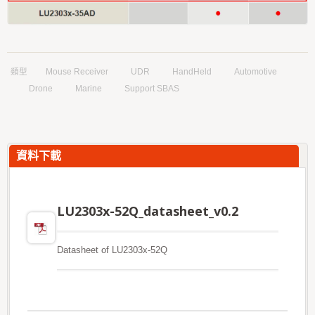
類型
Mouse Receiver
UDR
HandHeld
Automotive
Drone
Marine
Support SBAS
資料下載
LU2303x-52Q_datasheet_v0.2
Datasheet of LU2303x-52Q