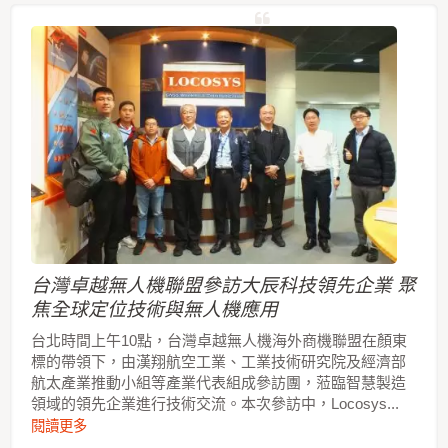
台灣卓越無人機聯盟參訪大辰科技領先企業 聚
焦全球定位技術與無人機應用
台北時間上午10點，台灣卓越無人機海外商機聯盟在顏東
標的帶領下，由漢翔航空工業、工業技術研究院及經濟部
航太產業推動小組等產業代表組成參訪團，蒞臨智慧製造
領域的領先企業進行技術交流。本次參訪中，Locosys...
閱讀更多