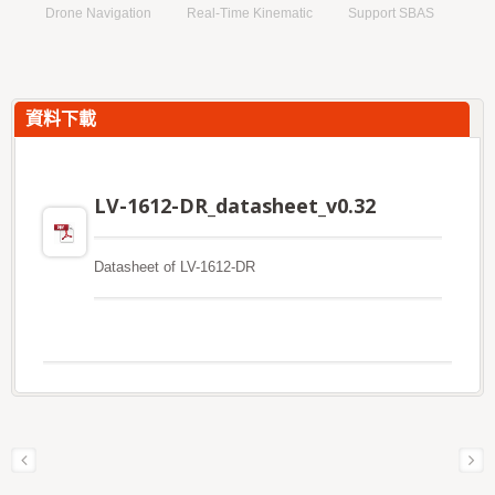
Drone Navigation
Real-Time Kinematic
Support SBAS
資料下載
LV-1612-DR_datasheet_v0.32
Datasheet of LV-1612-DR