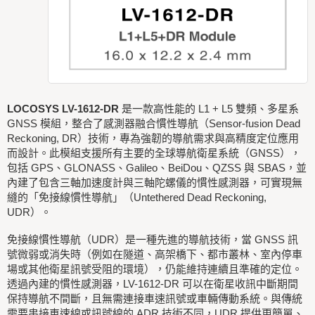
LOCOSYS LV-1612-DR
是一款高性能的 L1 + L5 雙頻、多星系
GNSS 模組，整合了感測器融合慣性導航（Sensor-fusion Dead
Reckoning, DR）技術，專為強韌的導航需求與高精度定位應用
而設計。此模組支援所有主要的全球導航衛星系統（GNSS），
包括 GPS、GLONASS、Galileo、BeiDou、QZSS 與 SBAS，並
內建了包含三軸加速度計與三軸陀螺儀的慣性感測器，可實現無
縫的「免接線慣性導航」（Untethered Dead Reckoning,
UDR）。
免接線慣性導航（UDR）是一種先進的導航技術，當 GNSS 訊
號微弱或消失時（例如在隧道、高架橋下、都市叢林、室內停車
場或其他衛星訊號受阻的環境），仍能維持連續且準確的定位。
透過內建的慣性感測器，LV-1612-DR 可以在衛星收訊中斷期間
保持導航不間斷，且無需連接車速訊號或車輛傳動系統。與傳統
需要串接車速線或訊號線的 ADR 技術不同，UDR 提供更簡單、