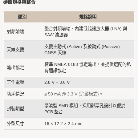
硬體規格與整合
類別
規格說明
整合射頻前端，內建低雜訊放大器 (LNA) 與
射頻前端
SAW 濾波器
支援主動式 (Active) 及被動式 (Passive)
天線支援
GNSS 天線
標準 NMEA-0183 協定輸出，並提供選配的私
輸出協定
有通訊協定
工作電壓
2.8 V – 3.6 V
功耗情況
≤ 50 mA @ 3.3 V (追蹤模式)。
緊湊型 SMD 模組，採用郵票孔設計以便於
封裝類型
PCB 整合
外型尺寸
16 × 12.2 × 2.4 mm