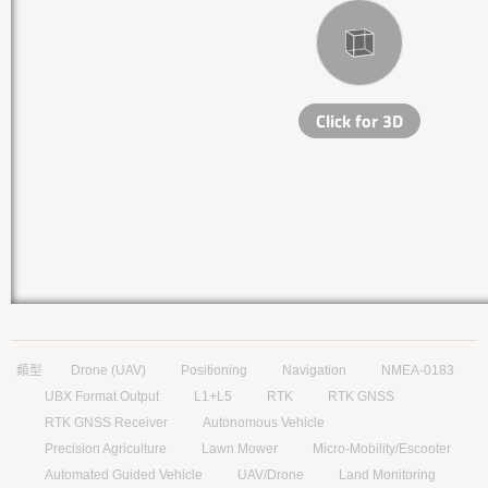
類型
Drone (UAV)
Positioning
Navigation
NMEA-0183
UBX Format Output
L1+L5
RTK
RTK GNSS
RTK GNSS Receiver
Autonomous Vehicle
Precision Agriculture
Lawn Mower
Micro-Mobility/Escooter
Automated Guided Vehicle
UAV/Drone
Land Monitoring