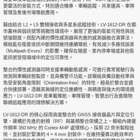
更靈活的安裝方式，特別適合機車、車輛追蹤、共享運具、車隊
管理及售後市場導航應用。
藉由結合 L1 + L5 雙頻接收與多星系追蹤技術，LV-1612-DR 在都
市叢林與弱訊號等挑戰性環境中，展現了更強的衛星可用性與訊
號強韌度。搭配內建的慣性感測器與先進的感測器融合演算法，
模組能在衛星收訊中斷期間維持連續導航，有效減少多路徑誤差
（Multipath Errors）的影響，確保在隧道、室內停車場或其他衛
星訊號受阻場域中的定位可靠性。
整合的慣性感測器同時支援車輛動態感測，可進行異常駕駛行為
偵測與車輛狀態監控，並具備警示功能。該模組具備自動校準與
免受安裝角度限制（Orientation-free）的特性，極易於整合並適
合快速部署。憑藉其無縫的定位連續性、高精度與強大的環境適
應力，LV-1612-DR 是車載導航、車隊管理、智慧出行及進階物
聯網追蹤應用的理想解決方案。
LV-1612-DR 的核心採用高度整合的 GNSS 接收器晶片與定位引
擎，建構於先進的射頻（RF）與基頻整合架構之上。模組內建運
作頻率 350 MHz 的 Cortex-M4F 處理核心，採用 22 奈米製程技
術，並封裝於緊湊的 4 × 4 mm 封裝中，在維持優異功耗效率的