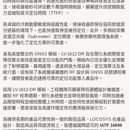
同時提供高性能運算。透過先進的訊號搜尋策略與智慧定位演算
法，接收器每秒可評估數千萬個時頻假設，顯著提升訊號擷取能
力並縮短首次定位時間（TTFF）。
其卓越的冷啟動靈敏度與追蹤性能，使接收器即使在弱訊號或部
分遮蔽的環境下，也能快速取得並維持定位。此外，多頻段架構
支援亞米級（Sub-meter）定位精度，無需依賴地面增強系統，
進一步強化了定位方案的可靠度。
身為高度整合的 GNSS 模組，LV-1612-DR 旨在簡化系統開發並
降低整合高性能衛星定位功能的門檻。模組內已完全優化並預整
合了射頻電路、基頻處理、濾波與放大增益級、定位演算法及系
統介面。這免除了系統層級複雜的 RF 設計與 GNSS 訊號調校需
求，讓開發者能迅速將可靠的定位功能導入產品中。
採用 LV-1612-DR 模組，工程團隊可顯著降低硬體設計複雜度、
縮短 RF 校準週期、簡化系統整合並降低開發風險，同時加速產
品開發時程並縮短整體上市時間。這些特性使該模組對於需要快
速部署、簡易安裝及高運作穩定性的應用極具吸引力。
為確保長期的產品可靠性與一致的製造品質，LOCOSYS 在產品
設計、製造與品質保證流程上，皆遵循國際認可的
IATF 16949