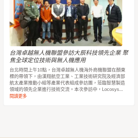
台灣卓越無人機聯盟參訪大辰科技領先企業 聚
焦全球定位技術與無人機應用
台北時間上午10點，台灣卓越無人機海外商機聯盟在顏東
標的帶領下，由漢翔航空工業、工業技術研究院及經濟部
航太產業推動小組等產業代表組成參訪團，蒞臨智慧製造
領域的領先企業進行技術交流。本次參訪中，Locosys...
閱讀更多