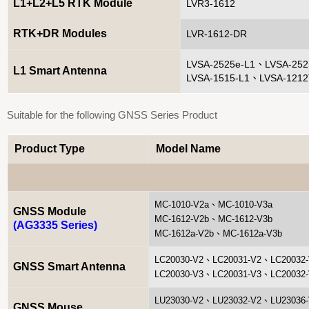
L1+L2+L5 RTK Module
LV
R
3-1612
RTK+DR Modules
LVR-1612-DR
LVSA-2525e-L1、LVSA-25
L1 Smart Antenna
LVSA-1515-L1、LVSA-1212
Suitable for the following GNSS Series Product
Product Type
Model Name
MC-1010-V2a、MC-1010-V3a
GNSS Module
MC-1612-V2b、MC-1612-V3b
(AG3335 Series)
MC-1612a-V2b、MC-1612a-V3b
LC20030-V2、LC20031-V2、LC20032
GNSS Smart Antenna
LC20030-V3、LC20031-V3、LC20032
LU23030-V2、LU23032-V2、LU23036
GNSS Mouse