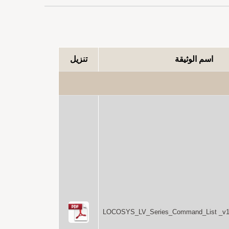
اسم الوثيقة
تنزيل
LOCOSYS_LV_Series_Command_List _v1