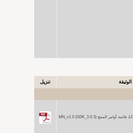
الوثيقة
تنزيل
MN_v1)