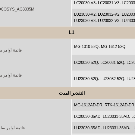
LC20030-V3، LC20031-V3، LC200
LOCOSYS_AG3335M، قائمة أوامر المنتج .1 (SDK_3.2.1
LU23030-V2، LU23032-V2، LU230
LU23030-V3، LU23032-V3، LU230
L1
MG-1010-52Q، MG-1612-52Q
قائمة أوامر منتج G3352Q_v1.0(SDK_3.0.3
LC20030-52Q، LC20031-52Q، LC2
قائمة أوامر منتج G3352Q_v1.1(SDK_3.2.1
LU23030-52Q، LU23032-52Q، LU2
التقدير الميت
MG-1612AD-DR، RTK-1612AD-DR
LC20030-35AD، LC20031-35AD، L
LU23030-35AD، LU23031-35AD، L
قائمة أوامر سلسلة منتجات .0