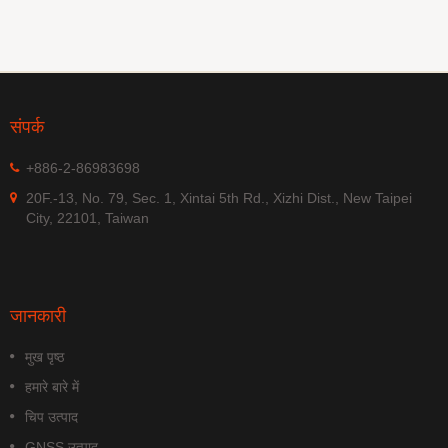
संपर्क
+886-2-86983698
20F.-13, No. 79, Sec. 1, Xintai 5th Rd., Xizhi Dist., New Taipei
City, 22101, Taiwan
जानकारी
मुख पृष्ठ
हमारे बारे में
चिप उत्पाद
GNSS उत्पाद