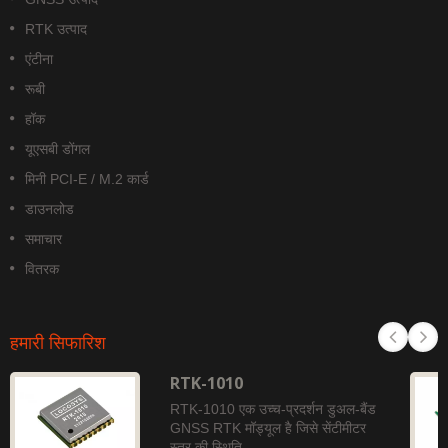
RTK उत्पाद
एंटीना
रूबी
हॉक
यूएसबी डोंगल
मिनी PCI-E / M.2 कार्ड
डाउनलोड
समाचार
वितरक
हमारी सिफारिश
RTK-1010
RTK-1010 एक उच्च-प्रदर्शन डुअल-बैंड
GNSS RTK मॉड्यूल है जिसे सेंटीमीटर
स्तर की स्थिति...