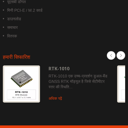
यूएसबी डोंगल
मिनी PCI-E / M.2 कार्ड
डाउनलोड
समाचार
वितरक
हमारी सिफारिश
RTK-1010
RTK-1010 एक उच्च-प्रदर्शन डुअल-बैंड
GNSS RTK मॉड्यूल है जिसे सेंटीमीटर
स्तर की स्थिति...
अधिक पढ़ें