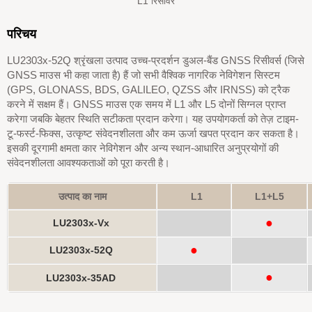
L1 रिसीवर
परिचय
LU2303x-52Q श्रृंखला उत्पाद उच्च-प्रदर्शन डुअल-बैंड GNSS रिसीवर्स (जिसे
GNSS माउस भी कहा जाता है) हैं जो सभी वैश्विक नागरिक नेविगेशन सिस्टम
(GPS, GLONASS, BDS, GALILEO, QZSS और IRNSS) को ट्रैक
करने में सक्षम हैं। GNSS माउस एक समय में L1 और L5 दोनों सिग्नल प्राप्त
करेगा जबकि बेहतर स्थिति सटीकता प्रदान करेगा। यह उपयोगकर्ता को तेज़ टाइम-
टू-फर्स्ट-फिक्स, उत्कृष्ट संवेदनशीलता और कम ऊर्जा खपत प्रदान कर सकता है।
इसकी दूरगामी क्षमता कार नेविगेशन और अन्य स्थान-आधारित अनुप्रयोगों की
संवेदनशीलता आवश्यकताओं को पूरा करती है।
उत्पाद का नाम
L1
L1+L5
●
LU2303x-Vx
●
LU2303x-52Q
●
LU2303x-35AD