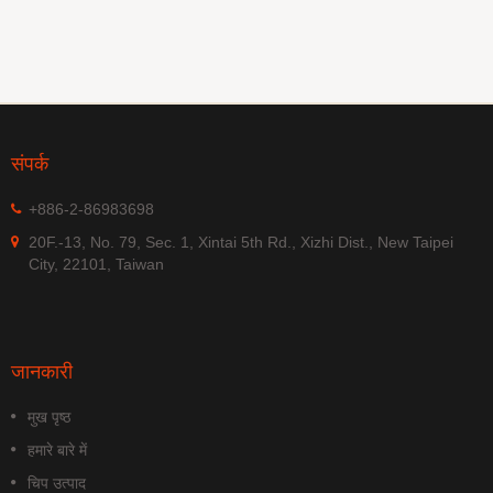
संपर्क
+886-2-86983698
20F.-13, No. 79, Sec. 1, Xintai 5th Rd., Xizhi Dist., New Taipei
City, 22101, Taiwan
जानकारी
मुख पृष्ठ
हमारे बारे में
चिप उत्पाद