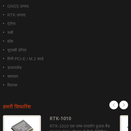
GNSS उत्पाद
RTK उत्पाद
एंटीना
रूबी
हॉक
यूएसबी डोंगल
मिनी PCI-E / M.2 कार्ड
डाउनलोड
समाचार
वितरक
हमारी सिफारिश
RTK-1010
RTK-1010 एक उच्च-प्रदर्शन डुअल-बैंड