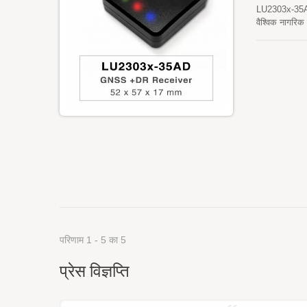
LU2303x-35AD श
वैश्विक नागरि
करेगा जबकि बेह
दूरगामी क्षमता
परिणाम 1 - 5 का 5
प्रेस विज्ञप्ति