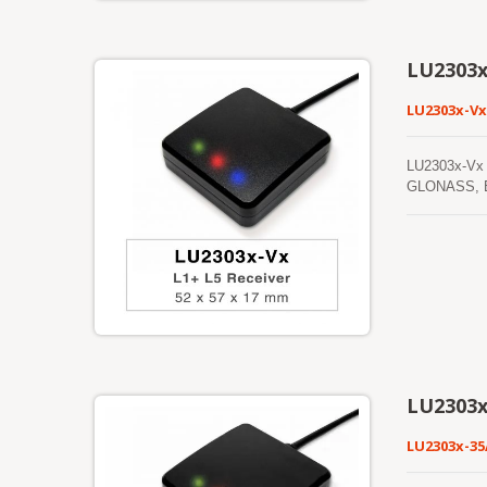
और नेविगेशन से
साथ एक कम-पावर
LU2303x
LU2303x-Vx
LU2303x-Vx श्र
GLONASS, BDS
सटीकता प्रदान 
अन्य स्थान-आधा
LU2303
LU2303x-3