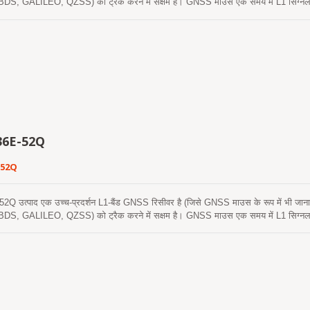
 GALILEO, QZSS) को ट्रैक करने में सक्षम हैं। GNSS माउस एक समय में L1 सिग्नल प्रा
तेज़ टाइम-टू-फर्स्ट-फिक्स, उत्कृष्ट संवेदनशीलता और कम ऊर्जा खपत प्रदान कर सकता है। इसकी
 संवेदनशीलता आवश्यकताओं को पूरा करती है।
6E-52Q
-52Q
उत्पाद एक उच्च-प्रदर्शन L1-बैंड GNSS रिसीवर है (जिसे GNSS माउस के रूप में भी जाना ज
 GALILEO, QZSS) को ट्रैक करने में सक्षम है। GNSS माउस एक समय में L1 सिग्नल प्रा
तेज़ टाइम-टू-फर्स्ट-फिक्स, उत्कृष्ट संवेदनशीलता और कम ऊर्जा खपत प्रदान कर सकता है। इसकी
 संवेदनशीलता आवश्यकताओं को पूरा करती है। इसकी उत्कृष्ट ठंडी शुरुआत संवेदनशीलता इसे कठिन कम
ने और स्थिति ठीक करने की अनुमति देती है। इसकी उत्कृष्ट ट्रैकिंग संवेदनशीलता लगभग सभी बाहर
 तेजी से ठंडी शुरुआत प्राप्त करने के लिए हाइब्रिड एपhemeris भविष्यवाणी का समर्थन करता ह
से नेटवर्क सहायता और होस्ट CPU के हस्तक्षेप की आवश्यकता नहीं है। यह 3 दिनों तक मान्य है और
चालित रूप से अपडेट होता है। दूसरा सर्वर-जनित एपhemeris भविष्यवाणी (जिसे EPO कहा जाता है)
ं एपhemeris भविष्यवाणियाँ ऑन-बोर्ड फ्लैश मेमोरी में संग्रहीत होती हैं और 15 सेकंड से कम सम