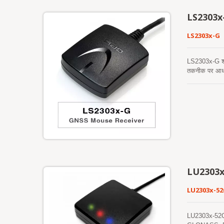
LS2303x
LS2303x-G
LS2303x-G श्रृ
तकनीक पर आधार
सेकंड का नेविग
इसकी दूरगामी क
LU2303x
LU2303x-5
LU2303x-52Q श्