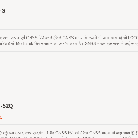
-G
ंखला उत्पाद पूर्ण GNSS रिसीवर हैं (जिन्हें GNSS माउस के रूप में भी जाना जाता है) जो L
ित हैं जो MediaTek चिप समाधान का उपयोग करता है। GNSS माउस एक समय में कई उपग्रहों को
ेशन अपडेट और कम पावर खपत प्रदान करेगा। यह आपको शहरी घाटी और घने पत्तों के वातावरण में 
्षमता कार नेविगेशन और अन्य स्थान-आधारित अनुप्रयोगों की संवेदनशीलता आवश्यकताओं को पूरा 
-52Q
2Q
रृंखला उत्पाद उच्च-प्रदर्शन L1-बैंड GNSS रिसीवर्स (जिसे GNSS माउस भी कहा जाता है) हैं