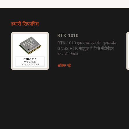
हमारी सिफारिश
RTK-1010
RTK-1010 एक उच्च-प्रदर्शन डुअल-बैंड
GNSS RTK मॉड्यूल है जिसे सेंटीमीटर
स्तर की स्थिति...
अधिक पढ़ें