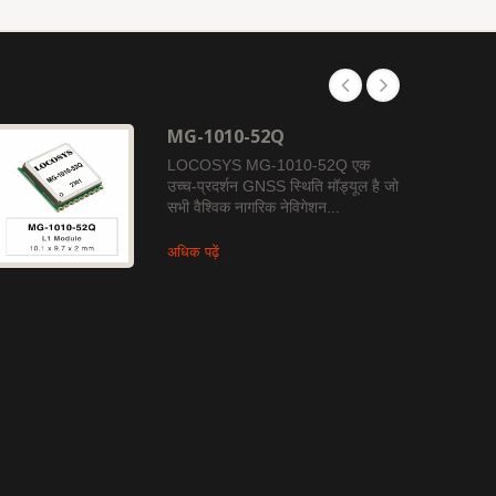
MG-1010-52Q
LOCOSYS MG-1010-52Q एक
उच्च-प्रदर्शन GNSS स्थिति मॉड्यूल है जो
सभी वैश्विक नागरिक नेविगेशन...
अधिक पढ़ें