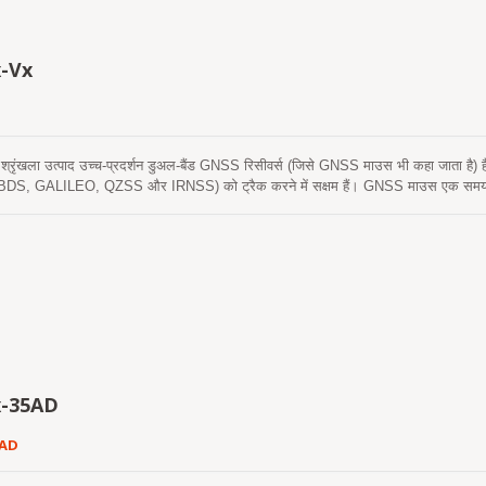
वाओं का उपयोग किसी भी समय और कहीं भी संभव बनाते हैं, जो पहले की तुलना में कम पावर बजट
 संस्करण में उपलब्ध है, जो फिटनेस और सामान्य नेविगेशन मोड में एडेप्टिव लो पावर (ALP) फ
-Vx
ृंखला उत्पाद उच्च-प्रदर्शन डुअल-बैंड GNSS रिसीवर्स (जिसे GNSS माउस भी कहा जाता है) है
, GALILEO, QZSS और IRNSS) को ट्रैक करने में सक्षम हैं। GNSS माउस एक समय में L1 
करेगा। यह उपयोगकर्ता को तेज़ टाइम-टू-फर्स्ट-फिक्स, उत्कृष्ट संवेदनशीलता और कम ऊर्जा खपत
रित अनुप्रयोगों की संवेदनशीलता आवश्यकताओं को पूरा करती है।
x-35AD
5AD