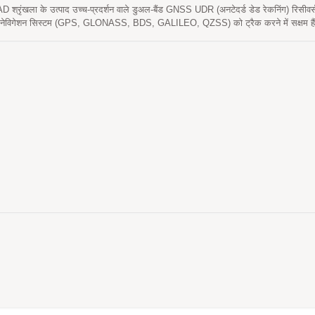
्रृंखला के उत्पाद उच्च-प्रदर्शन वाले डुअल-बैंड GNSS UDR (अनटेदर्ड डेड रेकनिंग) रिसीवर्स ह
क नेविगेशन सिस्टम (GPS, GLONASS, BDS, GALILEO, QZSS) को ट्रैक करने में सक्षम हैं
तर स्थिति सटीकता प्रदान करेगा। यह उपयोगकर्ता को तेज़ टाइम-टू-फर्स्ट-फिक्स, उत्कृष्ट सं
 कार नेविगेशन के साथ-साथ अन्य स्थान-आधारित अनुप्रयोगों की संवेदनशीलता आवश्यकताओं को पूर