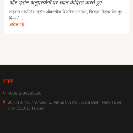
और ड्रोन अनुप्रयोगों पर ध्यान केंद्रित करते हुए
ताइवान एक्सीलेंस ड्रोन ओवरसीज बिजनेस एलायंस, जिसका नेतृत्व येन तुंग-
पियाओ...
अधिक पढ़ें
संपर्क
+886-2-86983698
20F.-13, No. 79, Sec. 1, Xintai 5th Rd., Xizhi Dist., New Taipei
City, 22101, Taiwan