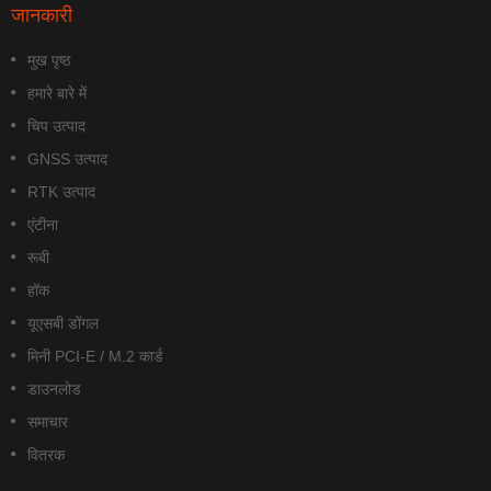
जानकारी
मुख पृष्ठ
हमारे बारे में
चिप उत्पाद
GNSS उत्पाद
RTK उत्पाद
एंटीना
रूबी
हॉक
यूएसबी डोंगल
मिनी PCI-E / M.2 कार्ड
डाउनलोड
समाचार
वितरक