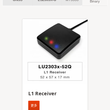
Binary
L1 Receiver
更多