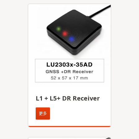
L1 + L5+ DR Receiver
更多