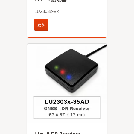
LU2303x-Vx
更多
L1+ L5 DR Receiver