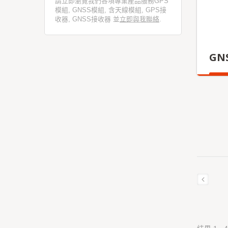
請立即瀏覽我們各項專業產品服務GPS
模組, GNSS模組, 含天線模組, GPS接
收器, GNSS接收器 並
立即與我聯絡
.
GNS
更多