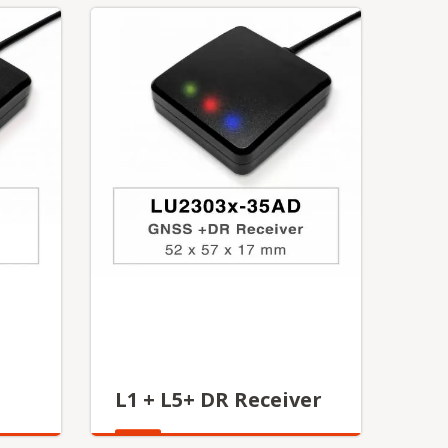
L1 + L5+ DR Receiver
更多