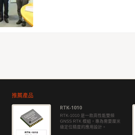
推薦產品
RTK-1010
獨
RTK-1010 是一款高性能雙頻
GNSS RTK 模組，專為需要厘米
級定位精度的應用設計。