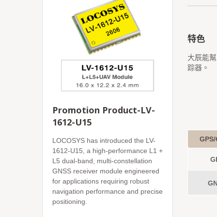
特色
大辰能幫
踪器。
Promotion Product-LV-
1612-U15
GPS/
LOCOSYS has introduced the LV-
1612-U15, a high-performance L1 +
G
L5 dual-band, multi-constellation
GNSS receiver module engineered
for applications requiring robust
GN
navigation performance and precise
positioning.