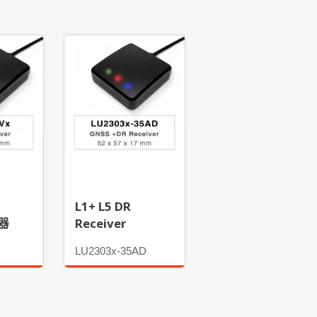
L1+ L5 DR
收器
Receiver
LU2303x-35AD
更多