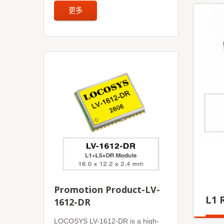
更多
Promotion Product-LV-
L1 
1612-DR
LOCOSYS LV-1612-DR is a high-
更多