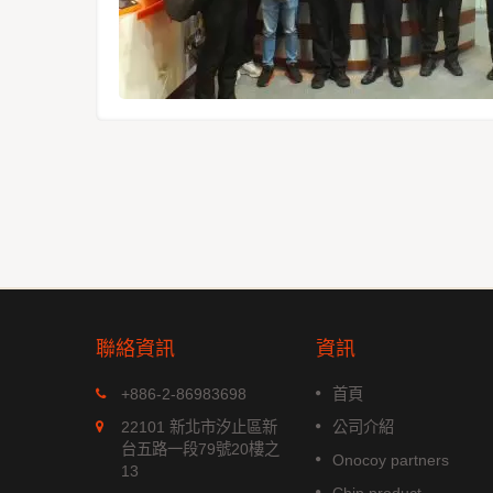
聯絡資訊
資訊
MGS-1513-52Q
+886-2-86983698
首頁
xx 系列是
MGS-1513-52Q 是一款完整的
22101 新北市汐止區新
公司介紹
位模組，能
立多頻 GNSS 智能天線模組，包
台五路一段79號20樓之
Onocoy partners
航系統。它
含嵌入式貼片天線和基於 Airoha
13
成高效的
AG3352Q 平台的 GNSS 接收電