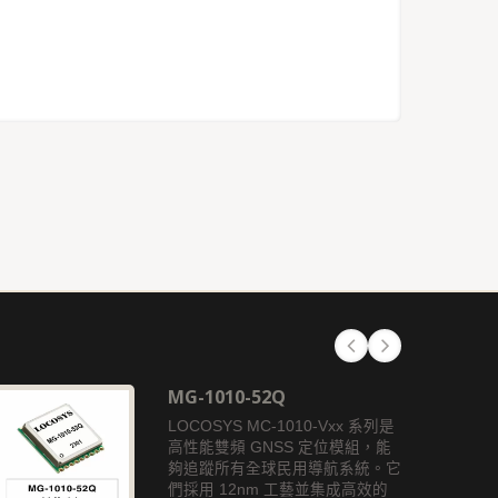
MG-1010-52Q
LOCOSYS MC-1010-Vxx 系列是
高性能雙頻 GNSS 定位模組，能
夠追蹤所有全球民用導航系統。它
們採用 12nm 工藝並集成高效的