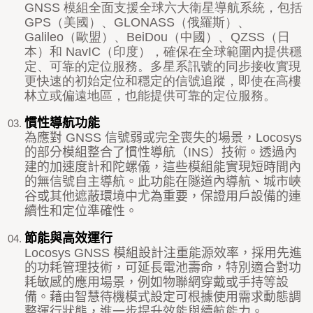
GNSS
模組全面支援全球六大衛星導航系統，包括
GPS
（美國）、
GLONASS
（俄羅斯）、
Galileo
（歐盟）、
BeiDou
（中國）、
QZSS
（日
本）和
NavIC
（印度），確保在全球範圍內提供穩
定、可靠的定位服務。多星系訊號的同步接收實現
更快速的初始定位和穩定的信號追蹤，即使在高樓
林立或偏遠地區，也能提供可靠的定位服務。
慣性導航功能
為應對
GNSS
信號弱或完全喪失的場景，
Locosys
的部分模組整合了慣性導航（
INS
）技術。透過內
建的加速度計和陀螺儀，這些模組能實現短時間內
的無信號自主導航。此功能在隧道內導航、城市峽
谷或其他遮蔽環境中尤為重要，保證用戶設備的連
續性和定位準確性。
節能與高效運行
Locosys GNSS
模組設計注重能源效率，採用先進
的功耗管理技術，可延長電池壽命，特別適合對功
耗敏感的應用場景，例如物聯網穿戴或手持等設
備。藉由智慧待機模式設定可根據使用需求動態調
整運行狀態，進一步提升效能與續航能力。