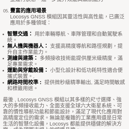
豐富的應用場景
Locosys GNSS
模組因其靈活性與高性能，已廣泛
應用於多種領域：
智慧交通：
用於車輛導航、車隊管理和自動駕駛系
統。
無人機與機器人：
支援高精度導航和路徑規劃，提
升自主作業能力。
測繪與建築：
多頻接收技術能提供厘米級精度，滿
足專業需求。
運動與穿戴設備：
小型化設計和低功耗特性適合便
攜式裝置。.
網路時間校準
:
提供微秒級精準輸出
,
滿足時間敏感
和標籤用途。
最後
, Locosys GNSS
模組以其多樣的尺寸選擇、強
大的多頻接收能力、全面支援全球六大衛星系統、可
靠的慣性導航功能和節能設計，滿足了現代化應用對
高精度定位的需求。無論是複雜的工業應用還是日常
生活的智慧化設備，
Locosys
都能提供穩健的解決方