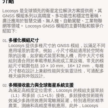
介紹
Locosys 是全球領先的衛星定位解決方案提供商，其
GNSS 模組系列以高精度、多功能性和穩定性著稱，
廣泛應用於智慧交通、無人機、自動駕駛、工業物聯
網等領域。 Locosys GNSS 模組的主要特點和競爭介
紹如下:
多樣化模組尺寸
Locosys
提供多種尺寸的
GNSS
模組，以滿足不同
應用場景的需求。例如，小尺寸模組適用於空間有
限的設備，如穿戴式裝置和無人機，而中大尺寸模
組則適合用於車載導航系統或工業設備。常見的模
組尺寸範圍包括
10 × 10 mm
、
16× 12 mm
，每種
尺寸都在設計上兼顧性能與安裝靈活性，可適配多
種天線與外殼設計。
多頻接收能力與全球衛星系統支援
為滿足高精度定位需求，
Locosys
的模組支援單頻
（
L1
）和多頻（
L1+L5
）接收。多頻接收技術能有
效減少多路徑效應與電離層延遲，特別適用於精準
農業、測繪和高精度導航應用。此外，
Locosys