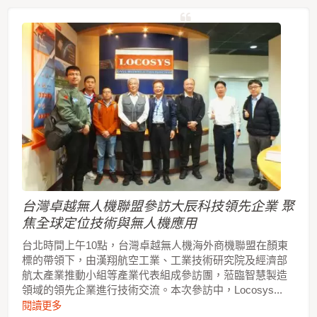
台灣卓越無人機聯盟參訪大辰科技領先企業 聚
焦全球定位技術與無人機應用
台北時間上午10點，台灣卓越無人機海外商機聯盟在顏東
標的帶領下，由漢翔航空工業、工業技術研究院及經濟部
航太產業推動小組等產業代表組成參訪團，蒞臨智慧製造
領域的領先企業進行技術交流。本次參訪中，Locosys...
閱讀更多