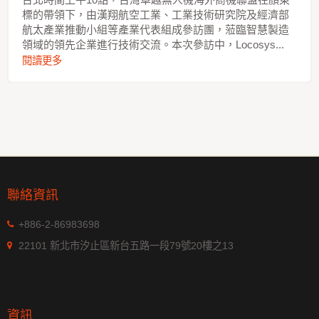
標的帶領下，由漢翔航空工業、工業技術研究院及經濟部
航太產業推動小組等產業代表組成參訪團，蒞臨智慧製造
領域的領先企業進行技術交流。本次參訪中，Locosys...
閱讀更多
聯絡資訊
+886-2-86983698
22101 新北市汐止區新台五路一段79號20樓之13
資訊