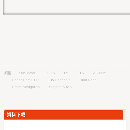
類型
Sub-Meter
L1+L5
L5
L1S
AG3335
Under 1.5m CEP
135 Channels
Dual-Band
Drone Navigation
Support SBAS
資料下載