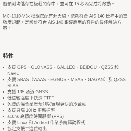
曆預測均儲存在板載閃存中，並可在 15 秒內完成冷啟動。
MC-1010-V3x 模組搭配有源天線，能夠符合 AIS 140 標準中的靈
敏度規範，是設計符合 AIS 140 跟蹤應用的客戶的最佳解決方
案。
特性
支援 GPS、GLONASS、GALILEO、BEIDOU、QZSS 和
NavIC
支援 SBAS（WAAS、EGNOS、MSAS、GAGAN）及 QZSS
SLAS
支援 135 通道 GNSS
低信號強度下快速 TTFF
免費的混合星歷預測以實現更快的冷啟動
支援最高 10Hz 更新速率
±10ns 高精度時間脈衝 (PPS)
支援 Linux 和 Android 作業系統驅動程式
協定支援二進位輸出