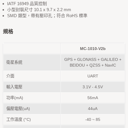
IATF 16949 品質控制
小型封裝尺寸 10.1 x 9.7 x 2.2 mm
SMD 類型，帶有壓印孔；符合 RoHS 標準
規格
MC-1010-V2b
GPS + GLONASS + GALILEO +
衛星系統
BEIDOU
+
QZSS + NavIC
介面
UART
輸入電壓
3.1V - 4.5V
功率(mA)
56mA
偏壓電壓(uA)
44uA
工作溫度 (°C)
-40 ~ 85