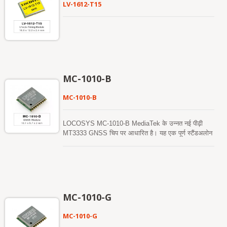
LV-1612-T15
MC-1010-B
MC-1010-B
LOCOSYS MC-1010-B MediaTek के उन्नत नई पीढ़ी
MT3333 GNSS चिप पर आधारित है। यह एक पूर्ण स्टैंडअलोन
GNSS मॉड्यूल है जो एक साथ कई उपग्रह नक्षत्रों को प्राप्त
और ट्रैक कर सकता है, जिसमें GPS, BEIDOU और QZSS
शामिल हैं। यह कम शक्ति और छोटे आकार की विशेषता है। इसके
अलावा, यह आपको शहरी घाटी और घने पत्ते वाले वातावरण में भी
उत्कृष्ट संवेदनशीलता और प्रदर्शन प्रदान कर सकता है। यह
मॉड्यूल तेजी से ठंडी शुरुआत प्राप्त करने के लिए हाइब्रिड
MC-1010-G
एपhemeris भविष्यवाणी का समर्थन करता है। एक स्व-निर्मित
एपhemeris भविष्यवाणी है (जिसे EASY कहा जाता है) जिसमें
MC-1010-G
नेटवर्क सहायता और होस्ट CPU के हस्तक्षेप की आवश्यकता नहीं