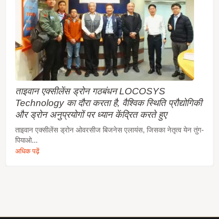
पर स्वचालित रूप से अपडेट होता है। दूसरा सर्वर-जनित
एपhemeris भविष्यवाणी (जिसे EPO कहा जाता है) है जो एक
इंटरनेट सर्वर से प्राप्त होती है। यह 14 दिनों तक मान्य है। दोनों
एपhemeris भविष्यवाणियाँ ऑन-बोर्ड फ्लैश मेमोरी में संग्रहीत होती
हैं और 15 सेकंड से कम समय में ठंडी शुरुआत करती हैं। तेज
GNSS फिक्सेस सटीक स्थिति और नेविगेशन सेवाओं का उपयोग
किसी भी समय और कहीं भी संभव बनाते हैं, जो पहले की तुलना में
कम पावर बजट के साथ होता है। यह एक लागत-ऑप्टिमाइज्ड
संस्करण के साथ-साथ एक कम-पावर संस्करण में उपलब्ध है, जो
फिटनेस और सामान्य नेविगेशन मोड में एडेप्टिव लो पावर (ALP)
ताइवान एक्सीलेंस ड्रोन गठबंधन LOCOSYS
फीचर का समर्थन करता है।
Technology का दौरा करता है, वैश्विक स्थिति प्रौद्योगिकी
और ड्रोन अनुप्रयोगों पर ध्यान केंद्रित करते हुए
ताइवान एक्सीलेंस ड्रोन ओवरसीज बिजनेस एलायंस, जिसका नेतृत्व येन तुंग-
पियाओ...
अधिक पढ़ें