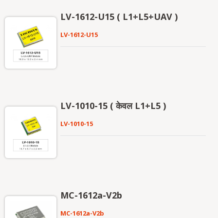
LV-1612-U15 ( L1+L5+UAV )
LV-1612-U15
LV-1010-15 ( केवल L1+L5 )
LV-1010-15
MC-1612a-V2b
MC-1612a-V2b