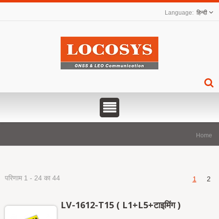
हिन्दी
Home
परिणाम 1 - 24 का 44
1
2
LV-1612-T15 ( L1+L5+टाइमिंग )