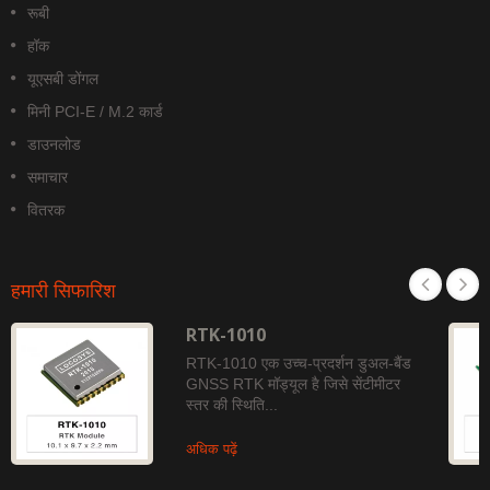
रूबी
हॉक
यूएसबी डोंगल
मिनी PCI-E / M.2 कार्ड
डाउनलोड
समाचार
वितरक
हमारी सिफारिश
RTK-1010
RTK-1010 एक उच्च-प्रदर्शन डुअल-बैंड
GNSS RTK मॉड्यूल है जिसे सेंटीमीटर
स्तर की स्थिति...
अधिक पढ़ें