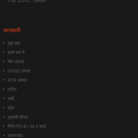
City, 22101, Taiwan
जानकारी
मुख पृष्ठ
हमारे बारे में
चिप उत्पाद
GNSS उत्पाद
RTK उत्पाद
एंटीना
रूबी
हॉक
यूएसबी डोंगल
मिनी PCI-E / M.2 कार्ड
डाउनलोड