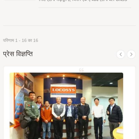
करता है, जो कम विलंबता आउटपुट और सुचारू वास्तविक समय
रिसीवर सर्किट शामिल हैं, जो OEM सिस्टम अनुप्रयोगों के लिए
प्रदर्शन प्रदान करता है, जिससे यह ड्रोन नेविगेशन, स्वायत्त
एक विस्तृत स्पेक्ट्रम के लिए डिज़ाइन किए गए हैं। GNSS स्मार्ट
प्रणालियों और अन्य गतिशील अनुप्रयोगों के लिए विशेष रूप से
एंटीना एक समय में L1 और L5 सिग्नल दोनों प्राप्त करेगा जबकि
उपयुक्त है जो स्थिर और उच्च-आवृत्ति स्थिति अपडेट की मांग
बेहतर स्टैंडअलोन स्थिति सटीकता प्रदान करेगा। यह आपको तेज़
करते हैं।
टाइम-टू-फर्स्ट-फिक्स, उत्कृष्ट संवेदनशीलता और कम शक्ति खपत
प्रदान कर सकता है। मॉड्यूल हाइब्रिड एपhemeris
परिणाम 1 - 16 का 16
भविष्यवाणी का समर्थन करते हैं ताकि तेज़ ठंडी शुरुआत प्राप्त की
जा सके। एक स्व-निर्मित एपhemeris भविष्यवाणी (जिसे EASY
प्रेस विज्ञप्ति
कहा जाता है) है जिसे नेटवर्क सहायता और होस्ट CPU के हस्तक्षेप
की आवश्यकता नहीं है। यह 3 दिनों तक मान्य है और जब GNSS
मॉड्यूल चालू होता है और उपग्रह उपलब्ध होते हैं, तो समय-समय
पर स्वचालित रूप से अपडेट होता है। दूसरा सर्वर-जनित
एपhemeris भविष्यवाणी (जिसे EPO कहा जाता है) है जो एक
इंटरनेट सर्वर से प्राप्त होती है। यह 14 दिनों तक मान्य है। दोनों
एपhemeris भविष्यवाणियाँ ऑन-बोर्ड फ्लैश मेमोरी में संग्रहीत होती
हैं और 15 सेकंड से कम समय में ठंडी शुरुआत करती हैं। बिल्ट-
इन चिप एंटीना के कारण, इसे अलग GNSS सक्रिय एंटीना में
आवश्यक RF कनेक्टर और कोएक्सियल केबल के बिना स्थापित
करना आसान है। दूसरे शब्दों में, लागत और आकार को कम
करें। इसके अलावा, अलग-अलग GNSS एंटीना और मॉड्यूल के
बीच RF मिलान और स्थिरता पर R&D प्रयासों को समाप्त करके
बाजार में आने के समय को तेज करें। यदि बाहरी एंटीना की
आवश्यकता है, तो उपयोगकर्ता अंतर्निहित GNSS चिप एंटीना और