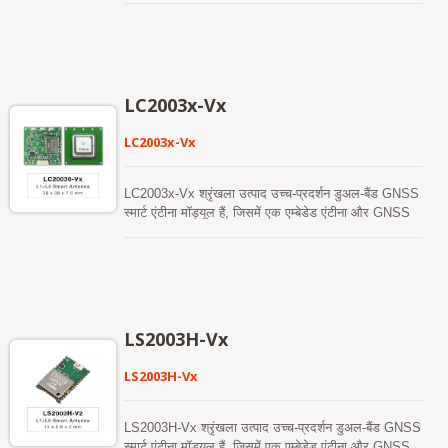
फिटनेस और सामान्य नेविगेशन मोड में एडेप्टिव लो पावर (ALP)
उपयुक्त है जो स्थिर और उच्च-आवृत्ति स्थिति अपडेट की मांग
जो OEM सिस्टम अनुप्रयोगों के विस्तृत स्पेक्ट्रम के लिए डिज़ाइन
फीचर का समर्थन करता है।
करते हैं।
किए गए हैं। GNSS स्मार्ट एंटीना एक समय में L1 और L5 दोनों
सिग्नल प्राप्त करेगा, जबकि बेहतर स्वतंत्र स्थिति सटीकता
प्रदान करेगा और जहां GNSS सिग्नल कमजोर या अनुपलब्ध हैं,
वहां काम करना जारी रखेगा। यह उपयोगकर्ता को तेज़ टाइम-टू-
LC2003x-Vx
फर्स्ट-फिक्स, उत्कृष्ट संवेदनशीलता और कम ऊर्जा खपत प्रदान
कर सकता है।
LC2003x-Vx
LC2003x-Vx श्रृंखला उत्पाद उच्च-प्रदर्शन डुअल-बैंड GNSS
स्मार्ट एंटीना मॉड्यूल हैं, जिसमें एक एम्बेडेड एंटीना और GNSS
रिसीवर सर्किट शामिल हैं, जो OEM सिस्टम अनुप्रयोगों की एक
विस्तृत श्रृंखला के लिए डिज़ाइन किए गए हैं। GNSS स्मार्ट
एंटीना केवल L1 सिग्नल का समर्थन कर सकता है, या L1 और
L5 दोनों सिग्नल का समर्थन कर सकता है, जबकि बेहतर स्वतंत्र
स्थिति सटीकता प्रदान करता है। यह तेज़ टाइम-टू-फर्स्ट-फिक्स,
उत्कृष्ट संवेदनशीलता और कम ऊर्जा खपत प्रदान कर सकता है,
LS2003H-Vx
जो चुनौतीपूर्ण शहरी या अवरुद्ध वातावरण में भी विश्वसनीय स्थिति
प्रदान करता है। यह ऑटोमोटिव नेविगेशन, संपत्ति ट्रैकिंग, और
LS2003H-Vx
विभिन्न स्थान-आधारित सेवाओं (LBS) के लिए एक आदर्श
समाधान है जहाँ सटीकता और प्रतिक्रिया समय महत्वपूर्ण हैं।
LC20031-V2e मॉडल में एक अंतर्निहित ई-कंपास है। यह UBX
LS2003H-Vx श्रृंखला उत्पाद उच्च-प्रदर्शन डुअल-बैंड GNSS
प्रोटोकॉल प्रारूप में डिफ़ॉल्ट 5Hz उच्च अपडेट दर का समर्थन
स्मार्ट एंटीना मॉड्यूल हैं, जिसमें एक एम्बेडेड एंटीना और GNSS