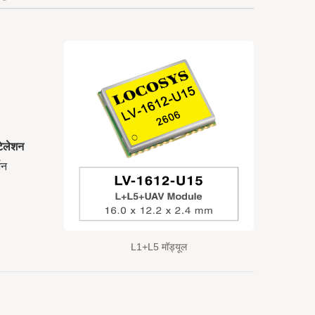
्टेलेशन
शन
L1+L5 मॉड्यूल