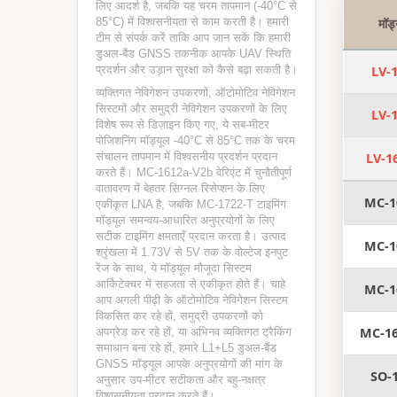
लिए आदर्श है, जबकि यह चरम तापमान (-40°C से
85°C) में विश्वसनीयता से काम करती है। हमारी
मॉड
टीम से संपर्क करें ताकि आप जान सकें कि हमारी
डुअल-बैंड GNSS तकनीक आपके UAV स्थिति
प्रदर्शन और उड़ान सुरक्षा को कैसे बढ़ा सकती है।
LV-
व्यक्तिगत नेविगेशन उपकरणों, ऑटोमोटिव नेविगेशन
सिस्टमों और समुद्री नेविगेशन उपकरणों के लिए
LV-
विशेष रूप से डिज़ाइन किए गए, ये सब-मीटर
पोजिशनिंग मॉड्यूल -40°C से 85°C तक के चरम
संचालन तापमान में विश्वसनीय प्रदर्शन प्रदान
LV-1
करते हैं। MC-1612a-V2b वेरिएंट में चुनौतीपूर्ण
वातावरण में बेहतर सिग्नल रिसेप्शन के लिए
MC-1
एकीकृत LNA है, जबकि MC-1722-T टाइमिंग
मॉड्यूल समन्वय-आधारित अनुप्रयोगों के लिए
सटीक टाइमिंग क्षमताएँ प्रदान करता है। उत्पाद
MC-1
श्रृंखला में 1.73V से 5V तक के वोल्टेज इनपुट
रेंज के साथ, ये मॉड्यूल मौजूदा सिस्टम
आर्किटेक्चर में सहजता से एकीकृत होते हैं। चाहे
MC-1
आप अगली पीढ़ी के ऑटोमोटिव नेविगेशन सिस्टम
विकसित कर रहे हों, समुद्री उपकरणों को
MC-16
अपग्रेड कर रहे हों, या अभिनव व्यक्तिगत ट्रैकिंग
समाधान बना रहे हों, हमारे L1+L5 डुअल-बैंड
GNSS मॉड्यूल आपके अनुप्रयोगों की मांग के
SO-
अनुसार उप-मीटर सटीकता और बहु-नक्षत्र
विश्वसनीयता प्रदान करते हैं।