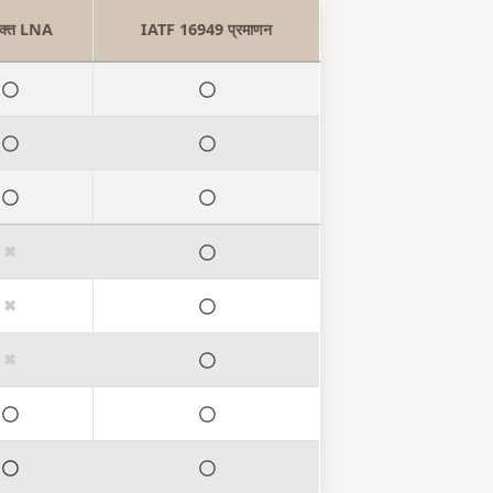
िक्त LNA
IATF 16949 प्रमाणन
◯
◯
◯
◯
◯
◯
✖
◯
✖
◯
✖
◯
◯
◯
◯
◯