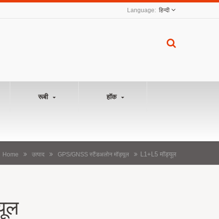
हिन्दी
रूबी
हॉक
L1+L5 मॉड्यूल
Home
उत्पाद
GPS/GNSS स्टैंडअलोन मॉड्यूल
यूल