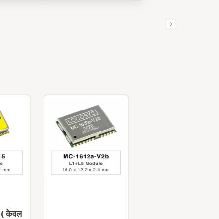
( केवल