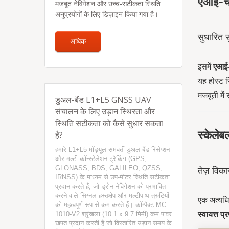
एआई-चाल
मजबूत नेविगेशन और उच्च-सटीकता स्थिति
अनुप्रयोगों के लिए डिज़ाइन किया गया है।
सुधारित 
अधिक
इसमें
एआई-च
यह होस्ट 
मजबूती में
डुअल-बैंड L1+L5 GNSS UAV
संचालन के लिए उड़ान स्थिरता और
स्थिति सटीकता को कैसे सुधार सकता
स्केलेब
है?
हमारे L1+L5 मॉड्यूल समवर्ती डुअल-बैंड रिसेप्शन
और मल्टी-कॉन्स्टेलेशन ट्रैकिंग (GPS,
GLONASS, BDS, GALILEO, QZSS,
तेज़ विक
IRNSS) के माध्यम से उप-मीटर स्थिति सटीकता
प्रदान करते हैं, जो ड्रोन नेविगेशन को प्रभावित
करने वाले सिग्नल हस्तक्षेप और मल्टीपाथ त्रुटियों
एक अत्यधि
को महत्वपूर्ण रूप से कम करते हैं। कॉम्पैक्ट MC-
1010-V2 श्रृंखला (10.1 x 9.7 मिमी) कम पावर
स्वायत्त प
खपत प्रदान करती है जो विस्तारित उड़ान समय के