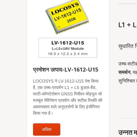
L1 + L
सुधारित 
उच्च-सटीक
प्रमोशन उत्पाद-LV-1612-U15
समर्थन
, य
सुनिश्चित
LOCOSYS ने LV-1612-U15 पेश किया
है, एक उच्च-प्रदर्शन L1 + L5 डुअल-बैंड,
मल्टी-कॉन्स्टेलेशन GNSS रिसीवर मॉड्यूल जो
मजबूत नेविगेशन प्रदर्शन और सटीक स्थिति की
आवश्यकता वाले अनुप्रयोगों के लिए इंजीनियर
किया गया है।
अधिक
उन्नत म