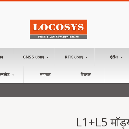
ाद
GNSS उत्पाद
RTK उत्पाद
एंटीना
उनलोड
समाचार
वितरक
L1+L5 मॉड्