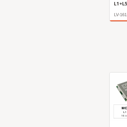
L1+L5
LV-161
अधिक