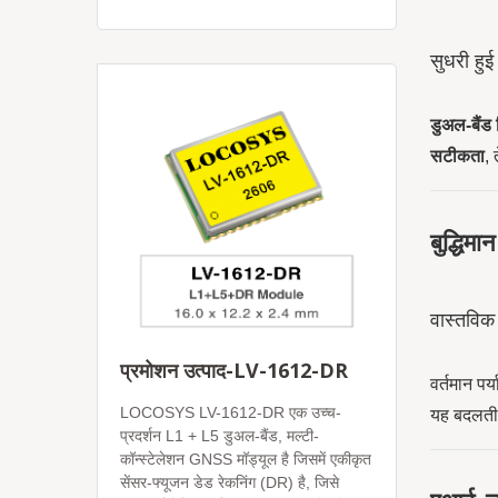
सुधरी हुई
डुअल-बैंड 
सटीकता
,
बुद्धिम
वास्तविक
प्रमोशन उत्पाद-LV-1612-DR
वर्तमान पर
LOCOSYS LV-1612-DR एक उच्च-
यह बदलती उ
प्रदर्शन L1 + L5 डुअल-बैंड, मल्टी-
कॉन्स्टेलेशन GNSS मॉड्यूल है जिसमें एकीकृत
सेंसर-फ्यूजन डेड रेकनिंग (DR) है, जिसे