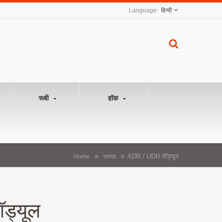
हिन्दी
रूबी
हॉक
ADR / UDR मॉड्यूल
Home
उत्पाद
ड्यूल