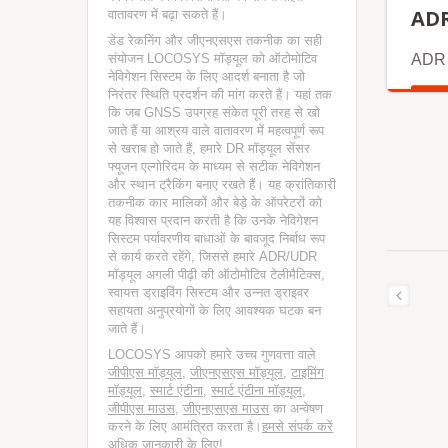
AD
वातावरण में बढ़ा सकते हैं।
डेड रेकनिंग और जीएनएसएस तकनीक का सही
ADR
संयोजन LOCOSYS मॉड्यूल को ऑटोमोटिव
नेविगेशन सिस्टम के लिए आदर्श बनाता है जो
निरंतर स्थिति प्रदर्शन की मांग करते हैं। यहां तक
अधि
कि जब GNSS उपग्रह संकेत पूरी तरह से खो
जाते हैं या आश्रय वाले वातावरण में महत्वपूर्ण रूप
से खराब हो जाते हैं, हमारे DR मॉड्यूल सेंसर
फ्यूजन एल्गोरिदम के माध्यम से सटीक नेविगेशन
और स्थान ट्रैकिंग बनाए रखते हैं। यह क्रांतिकारी
तकनीक कार मालिकों और बेड़े के ऑपरेटरों को
यह विश्वास प्रदान करती है कि उनके नेविगेशन
सिस्टम पर्यावरणीय बाधाओं के बावजूद निर्बाध रूप
से कार्य करते रहेंगे, जिससे हमारे ADR/UDR
मॉड्यूल अगली पीढ़ी की ऑटोमोटिव टेलीमैटिक्स,
स्वायत्त ड्राइविंग सिस्टम और उन्नत ड्राइवर
सहायता अनुप्रयोगों के लिए आवश्यक घटक बन
जाते हैं।
LOCOSYS आपको हमारे उच्च गुणवत्ता वाले
जीपीएस मॉड्यूल
,
जीएनएसएस मॉड्यूल
,
टाइमिंग
मॉड्यूल
,
स्मार्ट एंटीना
,
स्मार्ट एंटीना मॉड्यूल
,
जीपीएस माउस
,
जीएनएसएस माउस
का अन्वेषण
करने के लिए आमंत्रित करता है।
हमसे संपर्क करें
अधिक जानकारी के लिए!