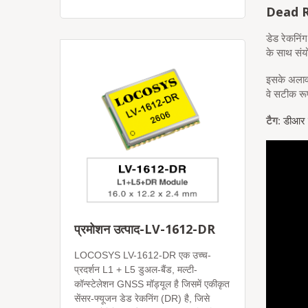
Dead 
डेड रेकनि
के साथ संय
इसके अलावा
वे सटीक रू
टैग
:
डीआर 
प्रमोशन उत्पाद-LV-1612-DR
LOCOSYS LV-1612-DR एक उच्च-
प्रदर्शन L1 + L5 डुअल-बैंड, मल्टी-
कॉन्स्टेलेशन GNSS मॉड्यूल है जिसमें एकीकृत
सेंसर-फ्यूजन डेड रेकनिंग (DR) है, जिसे