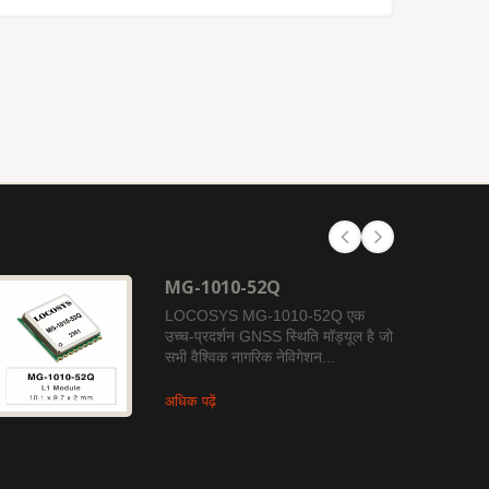
MG-1010-52Q
LOCOSYS MG-1010-52Q एक
उच्च-प्रदर्शन GNSS स्थिति मॉड्यूल है जो
सभी वैश्विक नागरिक नेविगेशन...
अधिक पढ़ें