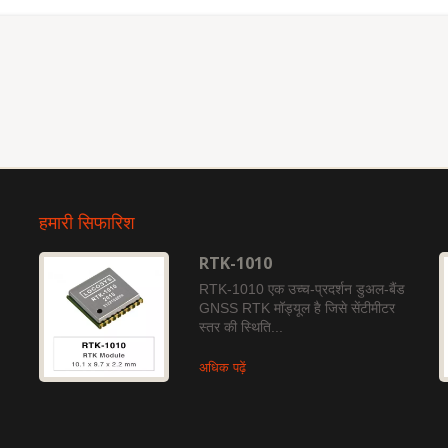
हमारी सिफारिश
RTK-1010
RTK-1010 एक उच्च-प्रदर्शन डुअल-बैंड
GNSS RTK मॉड्यूल है जिसे सेंटीमीटर
स्तर की स्थिति...
अधिक पढ़ें