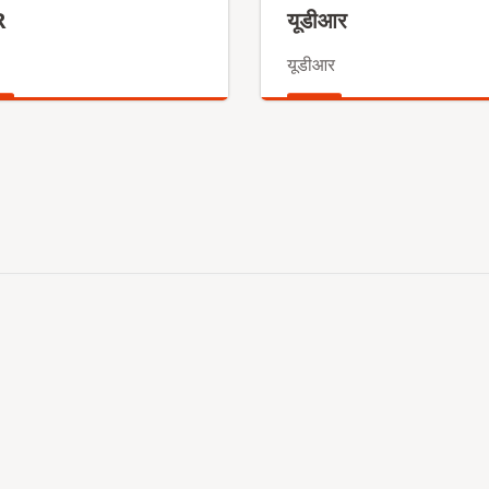
R
यूडीआर
यूडीआर
क
अधिक