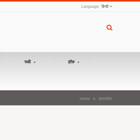
हिन्दी
रूबी
हॉक
Home
डाउनलोड