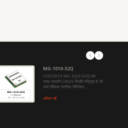
MG-1010-52Q
LOCOSYS MG-1010-52Q एक
उच्च-प्रदर्शन GNSS स्थिति मॉड्यूल है जो
सभी वैश्विक नागरिक नेविगेशन...
अधिक पढ़ें