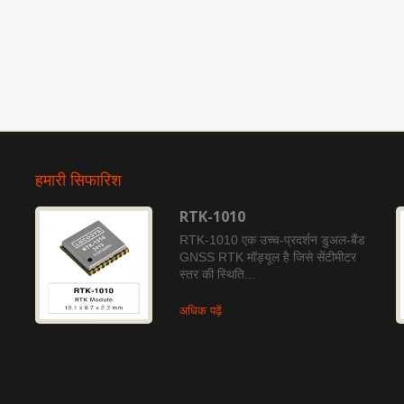
हमारी सिफारिश
RTK-1010
RTK-1010 एक उच्च-प्रदर्शन डुअल-बैंड
GNSS RTK मॉड्यूल है जिसे सेंटीमीटर
स्तर की स्थिति...
अधिक पढ़ें