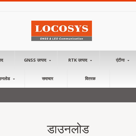
ाद
GNSS उत्पाद
RTK उत्पाद
एंटीना
उनलोड
समाचार
वितरक
डाउनलोड