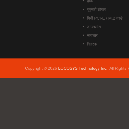
हॉक
यूएसबी डोंगल
मिनी PCI-E / M.2 कार्ड
डाउनलोड
समाचार
वितरक
Copyright © 2026
LOCOSYS Technology Inc.
. All Rights