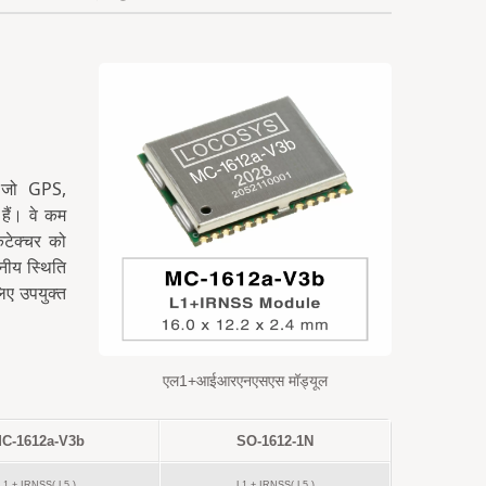
ं जो GPS,
ैं। वे कम
टेक्चर को
नीय स्थिति
लिए उपयुक्त
एल1+आईआरएनएसएस मॉड्यूल
C-1612a-V3b
SO-1612-1N
L1 + IRNSS( L5 )
L1 + IRNSS( L5 )