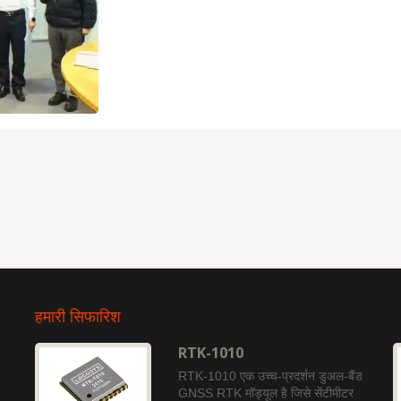
हमारी सिफारिश
RTK-1010
RTK-1010 एक उच्च-प्रदर्शन डुअल-बैंड
GNSS RTK मॉड्यूल है जिसे सेंटीमीटर