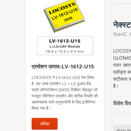
नेक्
NavIC अन
LOCOSYS 
GLONASS,
पावर खपत
प्रमोशन उत्पाद-LV-1612-U15
एकीकृत कर
LOCOSYS ने LV-1612-U15 पेश किया
सटीकता प्र
है, एक उच्च-प्रदर्शन L1 + L5 डुअल-बैंड,
हैं।
मल्टी-कॉन्स्टेलेशन GNSS रिसीवर मॉड्यूल जो
मजबूत नेविगेशन प्रदर्शन और सटीक स्थिति की
आवश्यकता वाले अनुप्रयोगों के लिए इंजीनियर
विशेष वि
किया गया है।
अधिक
सैटेलाइट सिस