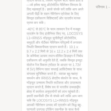
प्रदान करती है, जिसमें न्यूनतम बैटरी खपत होती है
—जो हमेशा चालू ऑटोमोटिव नेविगेशन सिस्टम के
परिणाम 1 -
लिए महत्वपूर्ण है। हमसे संपर्क करें ताकि आप अपने
अगली पीढ़ी के वाहन नेविगेशन प्रोजेक्ट के लिए
विस्तृत एकीकरण विशिष्टताएँ और प्रदर्शन मानक
प्राप्त कर सकें।
-40°C से 85°C के चरम तापमान रेंज में मजबूत
प्रदर्शन के लिए इंजीनियर किए गए, LOCOSYS
L1+IRNSS मॉड्यूल चुनौतीपूर्ण ऑटोमोटिव,
समुद्री और पोर्टेबल नेविगेशन परिदृश्यों में लगातार
स्थिति विश्वसनीयता प्रदान करते हैं। 10.1 x
9.7 x 2.2 मिमी से 16 x 12.2 x 2.4 मिमी तक
के कॉम्पैक्ट आयाम स्थान-सीमित डिज़ाइन में निर्बाध
एकीकरण की अनुमति देते हैं, जबकि विस्तृत इनपुट
वोल्टेज रेंज विकल्प (मॉडल के आधार पर 1.73V
से 5V) विभिन्न पावर सप्लाई आर्किटेक्चर के साथ
संगतता सुनिश्चित करते हैं। व्यापक बहु-नक्षत्र
समर्थन और IRNSS क्षेत्रीय संवर्धन के साथ, ये
मॉड्यूल उच्चतम स्थिति सटीकता और उपलब्धता
प्रदान करते हैं, विशेष रूप से भारतीय उपमहाद्वीप
क्षेत्र में कार्यरत अनुप्रयोगों को लाभ पहुंचाते हैं।
हमारी तकनीकी टीम से संपर्क करें ताकि आप जान
सकें कि LOCOSYS L1+IRNSS मॉड्यूल
आपकी नेविगेशन उत्पाद की प्रदर्शन को सिद्ध बहु-
प्रणाली उपग्रह ट्रैकिंग तकनीक के साथ कैसे