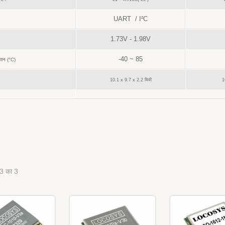
UART / I²C
1.73V - 1.98V
-40 ~ 85
मान (°C)
10.1 x 9.7 x 2.2 मिमी
1
 3 का 3