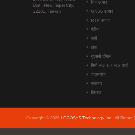
चिप उत्पाद
.
मॉड्यूल है,...
Dist., New Taipei City,
22101, Taiwan
GNSS उत्पाद
अधिक पढ़ें
RTK उत्पाद
एंटीना
रूबी
हॉक
यूएसबी डोंगल
मिनी PCI-E / M.2 कार्ड
डाउनलोड
समाचार
वितरक
Copyright © 2026
LOCOSYS Technology Inc.
. All Rights