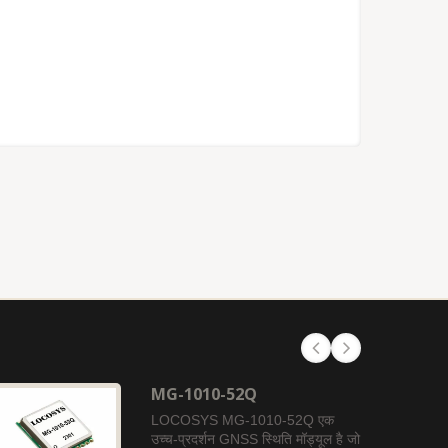
MG-1010-52Q
LOCOSYS MG-1010-52Q एक
उच्च-प्रदर्शन GNSS स्थिति मॉड्यूल है जो