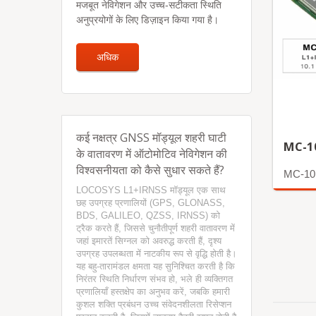
मजबूत नेविगेशन और उच्च-सटीकता स्थिति
अनुप्रयोगों के लिए डिज़ाइन किया गया है।
अधिक
कई नक्षत्र GNSS मॉड्यूल शहरी घाटी
MC-1
के वातावरण में ऑटोमोटिव नेविगेशन की
विश्वसनीयता को कैसे सुधार सकते हैं?
MC-10
LOCOSYS L1+IRNSS मॉड्यूल एक साथ
छह उपग्रह प्रणालियों (GPS, GLONASS,
अधिक
BDS, GALILEO, QZSS, IRNSS) को
ट्रैक करते हैं, जिससे चुनौतीपूर्ण शहरी वातावरण में
जहां इमारतें सिग्नल को अवरुद्ध करती हैं, दृश्य
उपग्रह उपलब्धता में नाटकीय रूप से वृद्धि होती है।
यह बहु-तारामंडल क्षमता यह सुनिश्चित करती है कि
निरंतर स्थिति निर्धारण संभव हो, भले ही व्यक्तिगत
प्रणालियाँ हस्तक्षेप का अनुभव करें, जबकि हमारी
कुशल शक्ति प्रबंधन उच्च संवेदनशीलता रिसेप्शन