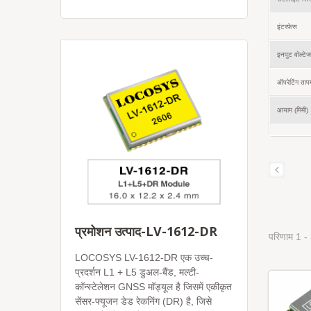
इंटरफेस
इनपुट वोल्टेज
ऑपरेटिंग ताप
आयाम (मिमी)
प्रमोशन उत्पाद-LV-1612-DR
परिणाम 1 -
LOCOSYS LV-1612-DR एक उच्च-
प्रदर्शन L1 + L5 डुअल-बैंड, मल्टी-
कॉन्स्टेलेशन GNSS मॉड्यूल है जिसमें एकीकृत
सेंसर-फ्यूजन डेड रेकनिंग (DR) है, जिसे