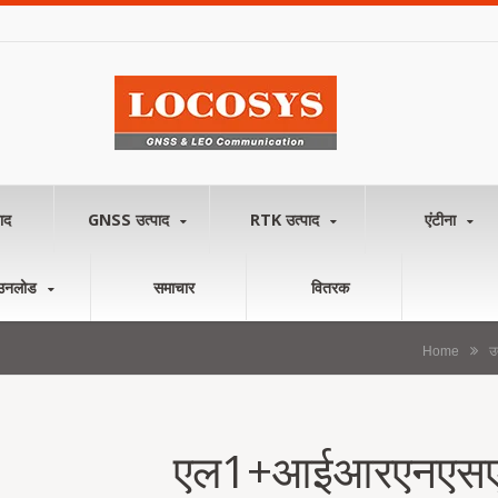
ाद
GNSS उत्पाद
RTK उत्पाद
एंटीना
उनलोड
समाचार
वितरक
Home
उ
एल1+आईआरएनएसएस