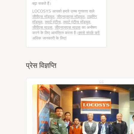
बढ़ा सकते हैं।
LOCOSYS आपको हमारे उच्च गुणवत्ता वाले
जीपीएस मॉड्यूल
,
जीएनएसएस मॉड्यूल
,
टाइमिंग
मॉड्यूल
,
स्मार्ट एंटीना
,
स्मार्ट एंटीना मॉड्यूल
,
जीपीएस माउस
,
जीएनएसएस माउस
का अन्वेषण
करने के लिए आमंत्रित करता है।
हमसे संपर्क करें
अधिक जानकारी के लिए!
प्रेस विज्ञप्ति
्रह