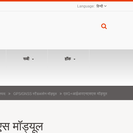
हिन्दी
रूबी
हॉक
एल1+आईआरएनएसएस मॉड्यूल
त्पाद
GPS/GNSS स्टैंडअलोन मॉड्यूल
 मॉड्यूल