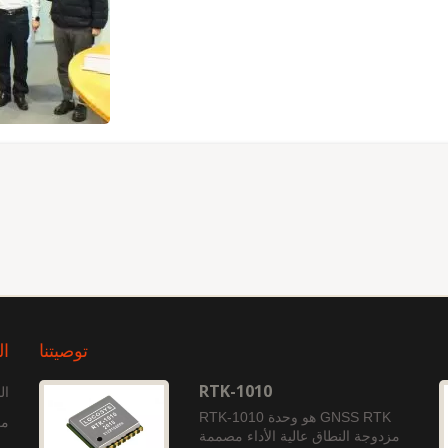
توصيتنا
ال
RTK-1010
ال
RTK-1010 هو وحدة GNSS RTK
مع
مزدوجة النطاق عالية الأداء مصممة