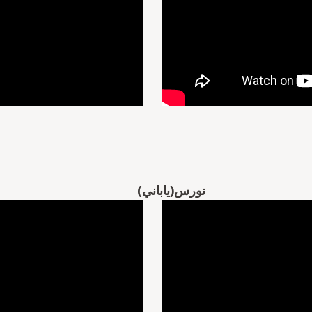
انية)
نورس
(ياباني)