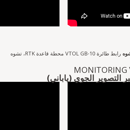
رابط طائرة VTOL GB-10 محطة قاعدة RTK، تشوه
بر التصوير الجوي
(ياباني)