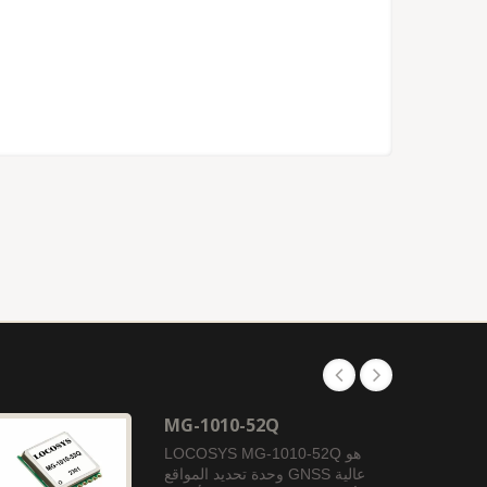
MG-1010-52Q
LOCOSYS MG-1010-52Q هو
وحدة تحديد المواقع GNSS عالية