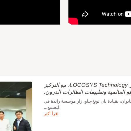
تحالف طائرات الدرون التايواني الممتاز يزور LOCOSYS Technology، مع التركيز
قع العالمية وتطبيقات الطائرات الدرون.
وان، بقيادة يان تونغ-بياو، زار مؤسسة رائدة في
التصنيع...
اقرأ أكثر