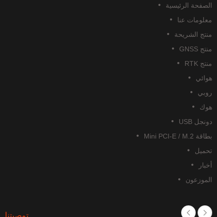
الصفحة الرئيسية
معلومات عنا
منتج الشريحة
منتج GNSS
منتج RTK
هوائي
روبي
هوك
دونجل USB
بطاقة Mini PCI-E / M.2
تحميل
أخبار
الموزعون
توصيتنا