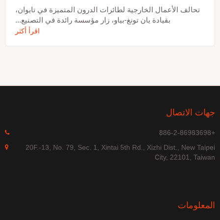
تحالف الأعمال الخارجية لطائرات الدرون المتميزة في تايوان،
بقيادة يان تونغ-بياو، زار مؤسسة رائدة في التصنيع...
اقرأ أكثر
جهات الاتصال
+886-2-86983698
20F.-13, No. 79, Sec. 1, Xintai 5th Rd., Xizhi Dist., New Taipei
City, 22101, Taiwan
المعلومات