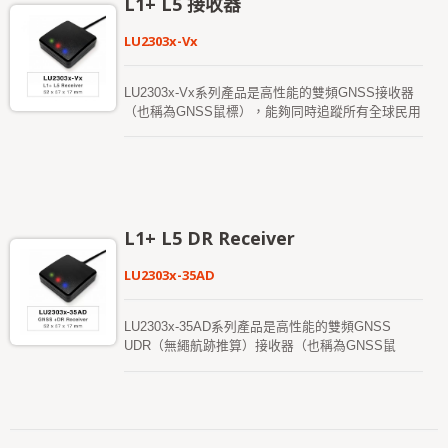
L1+ L5 接收器
取、追蹤並定位。其出色的追蹤靈敏度可在幾乎所有
的戶外應用環境中保持連續的定位覆蓋。 此模組支
LU2303x-Vx
持混合星曆預測以實現更快的冷啟動。一種是自生星
曆預測（稱為 EASY），不需要網絡輔助和主機
CPU 的干預，有效期長達 3 天，並會在 GNSS 模組
LU2303x-Vx系列產品是高性能的雙頻GNSS接收器
啟動並有衛星信號時自動更新。另一種是伺服器生成
（也稱為GNSS鼠標），能夠同時追蹤所有全球民用
的星曆預測（稱為 EPO），通過互聯網伺服器獲
導航系統（包括GPS、GLONASS、BDS、
得，有效期長達 14 天。兩種星曆預測都會儲存在內
GALILEO、QZSS和IRNSS）。該GNSS鼠標可同時
建的快閃記憶體中，並且冷啟動時間少於 15 秒。 更
接收L1和L5頻段信號，提供更高的定位精度。它能
快的 GNSS 定位使得可以在較低的功耗預算下隨時
夠提供快速的首次定位時間（TTFF）、卓越的靈敏
隨地使用精確的定位和導航服務。提供成本優化版本
度和低功耗。其廣泛的能力滿足車輛導航及其他基於
和低功耗版本，並支持自適應低功耗（ALP）功能，
位置的應用的靈敏度要求。
L1+ L5 DR Receiver
適用於健身和正常導航模式。
LU2303x-35AD
LU2303x-35AD系列產品是高性能的雙頻GNSS
UDR（無繩航跡推算）接收器（也稱為GNSS鼠
標），能夠追蹤所有全球民用導航系統（包括
GPS、GLONASS、BDS、GALILEO、QZSS）。
該GNSS鼠標可同時接收L1和L5頻段信號，提供更高
的定位精度。 它能夠提供快速的首次定位時間
（TTFF）、卓越的靈敏度和低功耗。其廣泛的能力