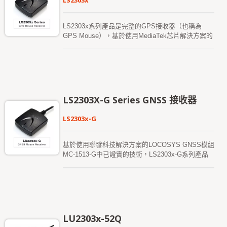
LS2303x
LS2303x系列產品是完整的GPS接收器（也稱為
GPS Mouse），基於使用MediaTek芯片解決方案的
LOCOSYS 66通道GPS SMD型接收器MC-1612中的
成熟技術。 GPS Mouse將同時採集多達66顆衛星，
同時提供快速的首次定時修復，一秒鐘的導航更新和
低功耗。即使在城市峽谷和茂密的樹葉環境中，它也
能為您提供卓越的靈敏度和性能。其廣泛的功能滿足
汽車導航以及其他基於位置的應用的靈敏度要求。
LS2303X-G Series GNSS 接收器
這些產品支持混合星曆預測，以實現更快的冷啟動。
一種是自生成的星曆預測，不需要網絡輔助和主機
LS2303x-G
CPU的干預。這有效期最長為3天，並且GPS模塊開
啟且衛星可用時會不時自動更新。另一種是服務器生
成的星曆預測，它來自互聯網服務器。有效期最長為
基於使用聯發科技解決方案的LOCOSYS GNSS模組
14天。兩種星曆預測都存儲在板載閃存中，並且執
MC-1513-G中已證實的技術，LS2303x-G系列產品
行冷啟動時間少於15秒。
是完整的GNSS接收器 (也稱為GNSS鼠標)。 GNSS
鼠標一次可以獲取大量衛星，同時提供快速的即時優
先，一秒導航更新和低功耗。 即使在都市峽谷和茂
密的樹葉環境中，它也能為您提供卓越的靈敏度和性
能。其深遠的能力滿足汽車導航以及其他基於位置的
應用的敏感度要求。
LU2303x-52Q