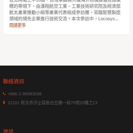
標的帶領下，由漢翔航空工業、工業技術研究院及經濟部
航太產業推動小組等產業代表組成參訪團，蒞臨智慧製造
領域的領先企業進行技術交流。本次參訪中，Locosys...
閱讀更多
聯絡資訊
+886-2-86983698
22101 新北市汐止區新台五路一段79號20樓之13
資訊