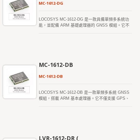
MC-1612-DG
LOCOSYS MC-1612-DG 是一款具備單頻多系統功
能，並配備 ARM 基礎處理器的 GNSS 模組。它不
僅支援 GPS、GLONASS、GALILEO 和 QZSS，還
搭載了閃存、TCXO、RTC 晶體、LNA 和 SAW 濾
波器，並內建 MEMS 感測器（6 軸加速度計和陀螺
儀），以及選配的 1 顆壓力傳感器（MEMS）。此
外，該模組還配備了慣性導航（DR）軟體，並支持
延伸卡爾曼濾波算法，將 GNSS 與 MEMS 感測器
MC-1612-DB
資料結合，並透過根據 GNSS 信號質量的加權函數
來增強精度。 在城市峽谷、隧道或停車場等 GNSS
MC-1612-DB
信號不良的環境下，慣性導航技術（DR）可以提升
精度，並由軟體填補信號中斷的區域。MC-1612-DG
支援三維航位推測法，並提供標準的 NMEA 輸出，
LOCOSYS MC-1612-DB 是一款單頻多系統 GNSS
充分滿足各種地圖繪製需求。 ADR 模式下，MC-
模組，搭載 ARM 基本處理器。它不僅支援 GPS、
1612-DG 提供高精度定位和慣性導航性能，實現即
GLONASS、BDS、GALILEO 和 QZSS，還具有閃
時 1.5 米精度定位與航向，並具有低功耗。該軟體包
存、TCXO、RTC 晶體、LNA 和 SAW 濾波器，並
含接收並利用內建感測器數據的功能，並結合車速及
內建 MEMS 感測器（6 軸加速度計和陀螺儀），選
前進/倒退方向的外部信號，進一步提升導航解決方
配 1 顆壓力感測器（MEMS）。該模組配備了慣性
案的精確度。它具備高靈敏度、低功耗和超小型外
導航（DR）軟體，並採用了延伸卡爾曼濾波算法，
型，為使用者提供卓越的性能。 UDR 模式下，當處
將 GNSS 與 MEMS 感測器數據結合，根據 GNSS
LVR-1612-DR (
於信號差的環境（如隧道、城市或地下區域）且無法
信號質量進行加權處理，以提升定位精度。在城市峽