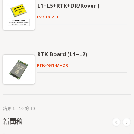
通過車輛獲取速度時，UDR 功能將繼續利用內建
L1+L5+RTK+DR/Rover )
谷、隧道或停車場等 GNSS 信號不良的環境下，DR
MEMS 進行定位，實現無縫定位，確保在這些環境
可以提高精度，並由軟體填補信號中斷的區域。它支
中仍能保持穩定的定位能力。 MC-1612-DG提供
LVR-1612-DR
援三維慣性導航（DR），並提供標準的 NMEA 輸
GNSS、ADR 和 UDR 三合一無縫定位解決方案。它
出，包括高度、坡度訊息輸出，充分滿足各種地圖繪
能夠在信號差的環境中（如隧道、城市或地下區域）
製需求。 ADR 模式下，MC-1612-DB 提供高精度定
或不利的安裝位置下，持續提供高精度的定位性能，
位和慣性導航技術，實現即時 1.5 米精度的定位和航
並確保在苛刻環境中仍能穩定輸出定位數據。這種三
向，並具有低功耗。該軟體包含接收並利用內建感測
合一解決方案使得設計過程更加簡便（可選擇是否使
器數據的功能，並結合外部車速和前進/倒退方向的
用物理車速輸入），節省時間和精力，並實現超乎預
信號，這些車輛信號有助於提高導航解決方案的精
RTK Board (L1+L2)
期的高定位性能。
度。它具備高靈敏度、低功耗和超小型外型，為使用
者提供卓越的性能。 UDR 模式下，當處於信號差的
RTK-4671-MHDR
環境（如隧道、城市或地下區域）且無法通過車輛獲
取速度時，UDR 功能將繼續使用內建 MEMS 進行
定位，實現無縫定位，確保在這些環境中仍能保持穩
定的定位能力。 MC-1612-DB 提供 GNSS、ADR 和
UDR 三合一無縫定位解決方案。它能夠在信號差的
環境中（如隧道、城市或地下區域）或不利的安裝位
置下，持續提供高精度的定位性能，並確保在苛刻環
境中仍能穩定輸出定位數據。這種三合一解決方案使
結果 1 - 10 的 10
得設計過程更加簡便（可選擇是否使用物理車速輸
新聞稿
入），節省時間和精力，並實現超乎預期的高定位性
能。