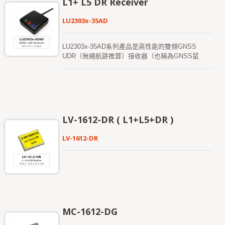
L1+ L5 DR Receiver
適用於健身和正常導航模式。
LU2303x-35AD
LU2303x-35AD系列產品是高性能的雙頻GNSS
UDR（無繩航跡推算）接收器（也稱為GNSS鼠
標），能夠追蹤所有全球民用導航系統（包括
GPS、GLONASS、BDS、GALILEO、QZSS）。
該GNSS鼠標可同時接收L1和L5頻段信號，提供更高
的定位精度。 它能夠提供快速的首次定位時間
（TTFF）、卓越的靈敏度和低功耗。其廣泛的能力
滿足車輛導航及其他基於位置的應用的靈敏度要求。
LV-1612-DR ( L1+L5+DR )
LV-1612-DR
MC-1612-DG