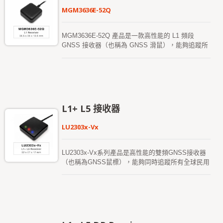
MGM3636E-52Q
MGM3636E-52Q 產品是一款高性能的 L1 頻段
GNSS 接收器（也稱為 GNSS 滑鼠），能夠追蹤所
有全球民用導航系統（GPS、GLONASS、BDS、
GALILEO、QZSS）。該 GNSS 滑鼠同時接收 L1
信號，並提供更高的定位精度。它能為用戶提供快速
的首次定位時間、卓越的靈敏度以及低功耗。其遠距
能力滿足車載導航及其他基於位置的應用需求。 其
卓越的冷啟動靈敏度使其能夠在弱信號環境中自動獲
L1+ L5 接收器
取、追蹤並定位。其出色的追蹤靈敏度可在幾乎所有
的戶外應用環境中保持連續的定位覆蓋。 此模組支
LU2303x-Vx
持混合星曆預測以實現更快的冷啟動。一種是自生星
曆預測（稱為 EASY），不需要網絡輔助和主機
CPU 的干預，有效期長達 3 天，並會在 GNSS 模組
LU2303x-Vx系列產品是高性能的雙頻GNSS接收器
啟動並有衛星信號時自動更新。另一種是伺服器生成
（也稱為GNSS鼠標），能夠同時追蹤所有全球民用
的星曆預測（稱為 EPO），通過互聯網伺服器獲
導航系統（包括GPS、GLONASS、BDS、
得，有效期長達 14 天。兩種星曆預測都會儲存在內
GALILEO、QZSS和IRNSS）。該GNSS鼠標可同時
建的快閃記憶體中，並且冷啟動時間少於 15 秒。 更
接收L1和L5頻段信號，提供更高的定位精度。它能
快的 GNSS 定位使得可以在較低的功耗預算下隨時
夠提供快速的首次定位時間（TTFF）、卓越的靈敏
隨地使用精確的定位和導航服務。提供成本優化版本
度和低功耗。其廣泛的能力滿足車輛導航及其他基於
和低功耗版本，並支持自適應低功耗（ALP）功能，
位置的應用的靈敏度要求。