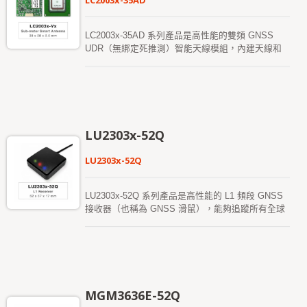
LC2003x-35AD
LC2003x-35AD 系列產品是高性能的雙頻 GNSS
UDR（無綁定死推測）智能天線模組，內建天線和
GNSS 接收器電路，專為廣泛的 OEM 系統應用而
設計。該 GNSS 智能天線可以同時接收 L1 和 L5 信
號，提供更好的獨立定位精度，並能在 GNSS 信號
較弱或無法獲取的情況下繼續運作。它可為用戶提供
快速的首次定位時間（Time-To-First-Fix）、卓越的
靈敏度和低功耗。
LU2303x-52Q
LU2303x-52Q
LU2303x-52Q 系列產品是高性能的 L1 頻段 GNSS
接收器（也稱為 GNSS 滑鼠），能夠追蹤所有全球
民用導航系統（GPS、GLONASS、BDS、
GALILEO、QZSS）。該 GNSS 滑鼠同時接收 L1
信號，並提供更高的定位精度。它能為用戶提供快速
的首次定位時間、卓越的靈敏度以及低功耗。其遠距
能力滿足車載導航及其他基於位置的應用需求。
MGM3636E-52Q