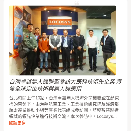
台灣卓越無人機聯盟參訪大辰科技領先企業 聚
焦全球定位技術與無人機應用
台北時間上午10點，台灣卓越無人機海外商機聯盟在顏東
標的帶領下，由漢翔航空工業、工業技術研究院及經濟部
航太產業推動小組等產業代表組成參訪團，蒞臨智慧製造
領域的領先企業進行技術交流。本次參訪中，Locosys...
閱讀更多