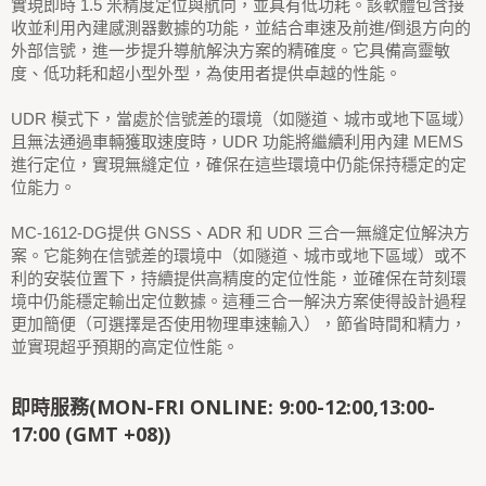
實現即時 1.5 米精度定位與航向，並具有低功耗。該軟體包含接
收並利用內建感測器數據的功能，並結合車速及前進/倒退方向的
外部信號，進一步提升導航解決方案的精確度。它具備高靈敏
度、低功耗和超小型外型，為使用者提供卓越的性能。
UDR 模式下，當處於信號差的環境（如隧道、城市或地下區域）
且無法通過車輛獲取速度時，UDR 功能將繼續利用內建 MEMS
進行定位，實現無縫定位，確保在這些環境中仍能保持穩定的定
位能力。
MC-1612-DG提供 GNSS、ADR 和 UDR 三合一無縫定位解決方
案。它能夠在信號差的環境中（如隧道、城市或地下區域）或不
利的安裝位置下，持續提供高精度的定位性能，並確保在苛刻環
境中仍能穩定輸出定位數據。這種三合一解決方案使得設計過程
更加簡便（可選擇是否使用物理車速輸入），節省時間和精力，
並實現超乎預期的高定位性能。
即時服務(MON-FRI ONLINE: 9:00-12:00,13:00-
17:00 (GMT +08))