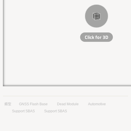
類型
GNSS Flash Base
Dead Module
Automotive
Support SBAS
Support SBAS