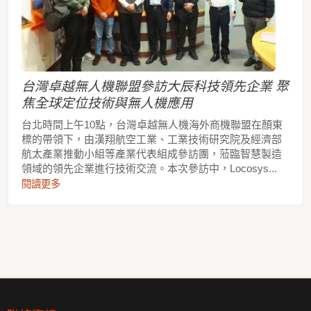
台灣卓越無人機聯盟參訪大辰科技領先企業 聚
焦全球定位技術與無人機應用
台北時間上午10點，台灣卓越無人機海外商機聯盟在顏東
標的帶領下，由漢翔航空工業、工業技術研究院及經濟部
航太產業推動小組等產業代表組成參訪團，蒞臨智慧製造
領域的領先企業進行技術交流。本次參訪中，Locosys...
閱讀更多