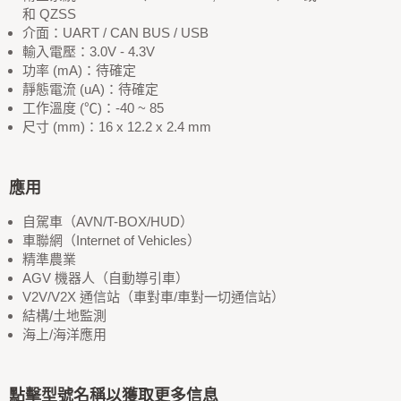
和 QZSS
介面：UART / CAN BUS / USB
輸入電壓：3.0V - 4.3V
功率 (mA)：待確定
靜態電流 (uA)：待確定
工作溫度 (℃)：-40 ~ 85
尺寸 (mm)：16 x 12.2 x 2.4 mm
應用
自駕車（AVN/T-BOX/HUD）
車聯網（Internet of Vehicles）
精準農業
AGV 機器人（自動導引車）
V2V/V2X 通信站（車對車/車對一切通信站）
結構/土地監測
海上/海洋應用
點擊型號名稱以獲取更多信息