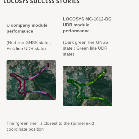
LOCOSYS SUCCESS STORIES
LOCOSYS MC-1612-DG
UDR module
U company module
performance
performance
(Dark green line GNSS
(Red line GNSS state ;
state ; Green line UDR
Pink line UDR state)
state)
The "green line" is closest to the (tunnel exit)
coordinate position