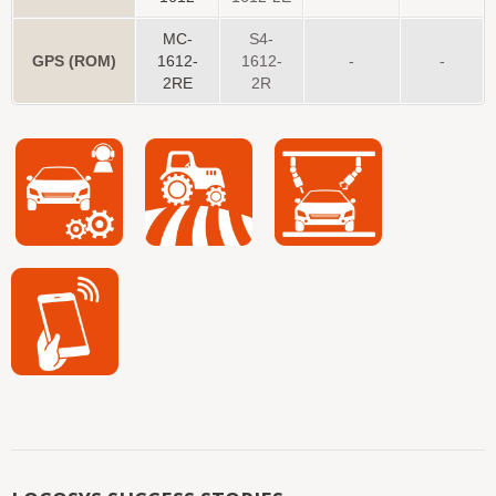
MC-
S4-
GPS (ROM)
1612-
1612-
-
-
2RE
2R