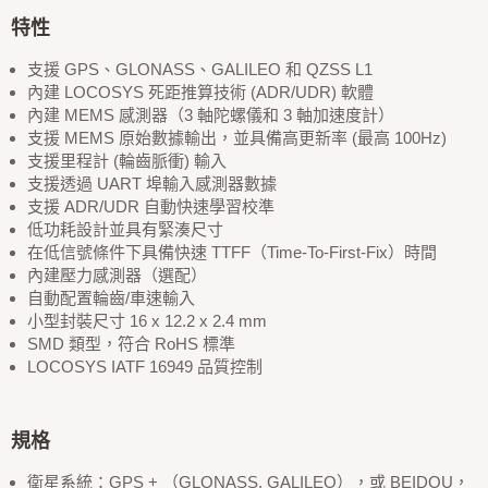
特性
支援 GPS、GLONASS、GALILEO 和 QZSS L1
內建 LOCOSYS 死距推算技術 (ADR/UDR) 軟體
內建 MEMS 感測器（3 軸陀螺儀和 3 軸加速度計）
支援 MEMS 原始數據輸出，並具備高更新率 (最高 100Hz)
支援里程計 (輪齒脈衝) 輸入
支援透過 UART 埠輸入感測器數據
支援 ADR/UDR 自動快速學習校準
低功耗設計並具有緊湊尺寸
在低信號條件下具備快速 TTFF（Time-To-First-Fix）時間
內建壓力感測器（選配）
自動配置輪齒/車速輸入
小型封裝尺寸 16 x 12.2 x 2.4 mm
SMD 類型，符合 RoHS 標準
LOCOSYS IATF 16949 品質控制
規格
衛星系統：GPS + （GLONASS, GALILEO），或 BEIDOU，