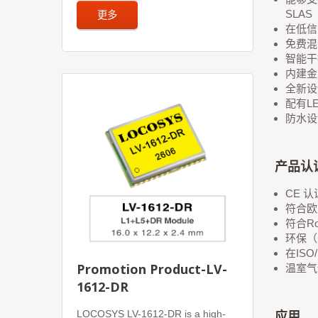
更多
SLAS
在低信
免费混
智能干
内建金
全新设
配有L
防水设
产品认
CE 认
符合欧盟
符合RoH
环保（
在ISO
Promotion Product-LV-
温室气体
1612-DR
应用
LOCOSYS LV-1612-DR is a high-