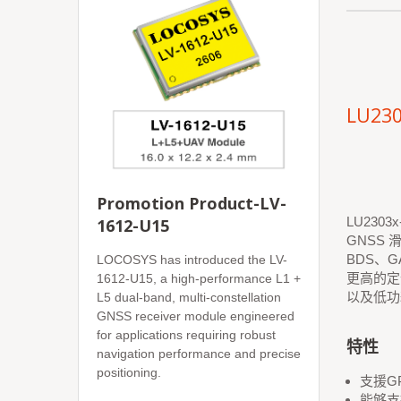
LU230
Promotion Product-LV-
LU230
1612-U15
GNSS
BDS、G
LOCOSYS has introduced the LV-
更高的定
1612-U15, a high-performance L1 +
以及低功
L5 dual-band, multi-constellation
GNSS receiver module engineered
for applications requiring robust
特性
navigation performance and precise
positioning.
支援GP
能够支