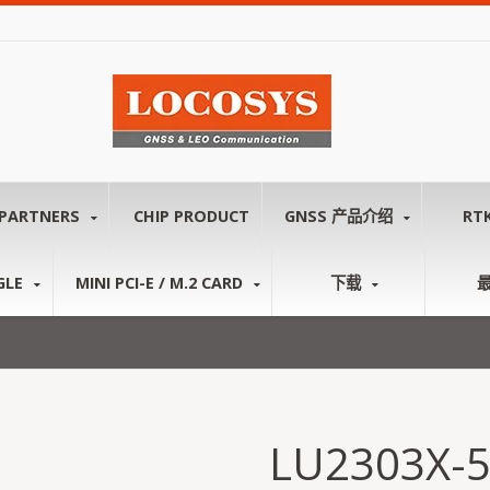
PARTNERS
CHIP PRODUCT
GNSS 产品介绍
RT
GLE
MINI PCI-E / M.2 CARD
下载
LU2303X-