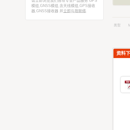
请立即浏览我们各项专业产品服务 GPS
模组,GNSS模组,含天线模组,GPS接收
器,GNSS接收器 并
立即与我联络
.
类型
资料