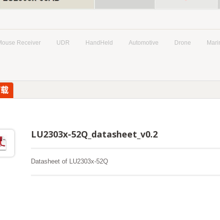
Mouse Receiver
UDR
HandHeld
Automotive
Drone
Mari
下载
LU2303x-52Q_datasheet_v0.2
Datasheet of LU2303x-52Q