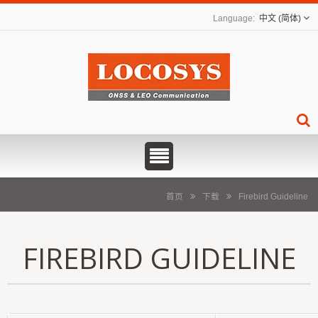
中文 (简体)
首页
下载
Firebird Guideline
FIREBIRD GUIDELINE