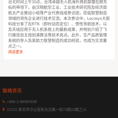
台北时间上午10点，台湾卓越无人机海外商机联盟在颜东
标的带领下，由汉翔航空工业、工业技术研究院及经济部
航太产业推动小组等产业代表组成参访团，莅临智慧制造
领域的领先企业进行技术交流。本次参访中，Locosys大辰
科技分享了在RTK（即时动态定位）、惯性导航技术，以
及天线应用于无人机系统上的最新成果，并特别介绍了飞
行路径自主规划演算法等技术亮点。此外，生产品质管理
系统的导入及其助力智慧制造的成功经验，也成为交流重
点之一。
阅读更多
联络资讯
+886-2-86983698
22101 新北市汐止區新台五路一段79號20樓之13