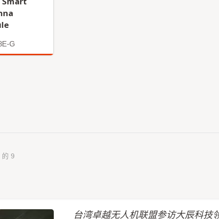
 Smart
nna
le
8E-G
 的 9
台湾卓越无人机联盟参访大辰科技领