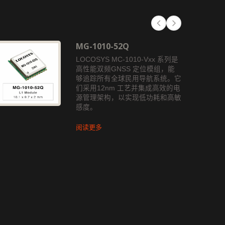
MG-1010-52Q
LOCOSYS MC-1010-Vxx 系列是
高性能双频GNSS 定位模组，能
够追踪所有全球民用导航系统。它
们采用12nm 工艺并集成高效的电
源管理架构，以实现低功耗和高敏
感度。
阅读更多