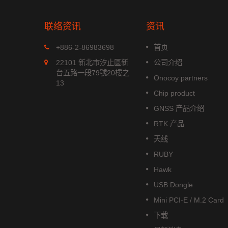
联络资讯
资讯
MGS-1513-52Q
+886-2-86983698
首页
xx 系列是
MGS-1513-52Q 是一款完整的
22101 新北市汐止區新
公司介绍
模组，能
立多频GNSS 智能天线模组，包
台五路一段79號20樓之
Onocoy partners
航系统。它
含嵌入式贴片天线和基于Airoha
13
成高效的电
AG3352Q 平台的GNSS 接收电
Chip product
功耗和高敏
路。
GNSS 产品介绍
阅读更多
RTK 产品
天线
RUBY
Hawk
USB Dongle
Mini PCI-E / M.2 Card
下载