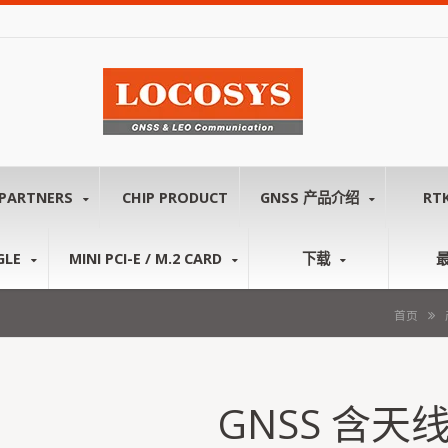
PARTNERS
CHIP PRODUCT
GNSS 产品介绍
RT
GLE
MINI PCI-E / M.2 CARD
下载
首页
GNSS 含天