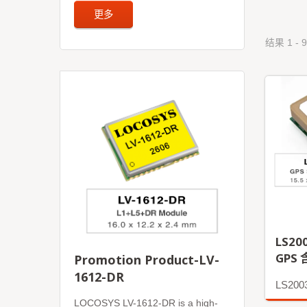
更多
结果 1 - 9
LS20
GPS
Promotion Product-LV-
1612-DR
LS200
LOCOSYS LV-1612-DR is a high-