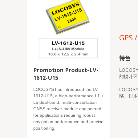
GPS 
特色
Promotion Product-LV-
LOCO
1612-U15
的树叶环
LOCOSYS has introduced the LV-
LOCOS
1612-U15, a high-performance L1 +
略，日本/
L5 dual-band, multi-constellation
GNSS receiver module engineered
for applications requiring robust
navigation performance and precise
positioning.