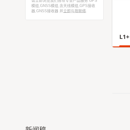
请立即浏览我们各项专业产品服务 GPS
模组,GNSS模组,含天线模组,GPS接收
器,GNSS接收器 并
立即与我联络
.
L1
更多
新闻稿