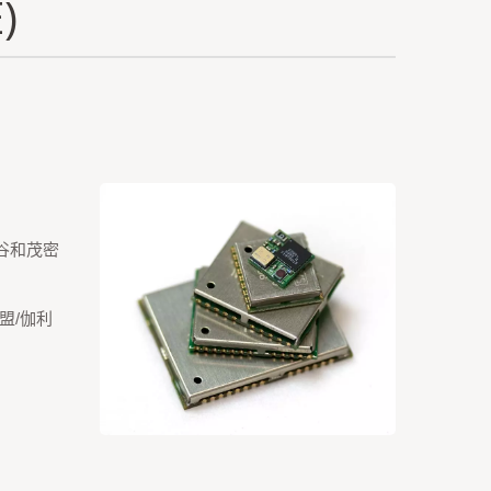
)
峡谷和茂密
欧盟/伽利