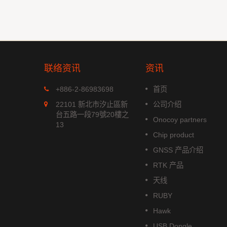
联络资讯
资讯
MGS-1513-52Q
+886-2-86983698
首页
xx 系列是
MGS-1513-52Q 是一款完整的
22101 新北市汐止區新
公司介绍
模组，能
立多频GNSS 智能天线模组，包
台五路一段79號20樓之
Onocoy partners
航系统。它
含嵌入式贴片天线和基于Airoha
13
成高效的电
AG3352Q 平台的GNSS 接收电
Chip product
功耗和高敏
路。
GNSS 产品介绍
阅读更多
RTK 产品
天线
RUBY
Hawk
USB Dongle