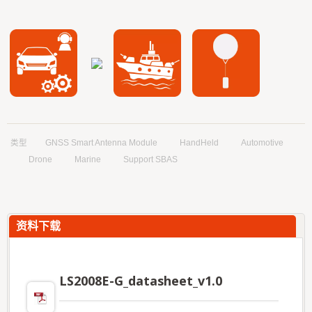
类型
GNSS Smart Antenna Module
HandHeld
Automotive
Drone
Marine
Support SBAS
资料下载
LS2008E-G_datasheet_v1.0