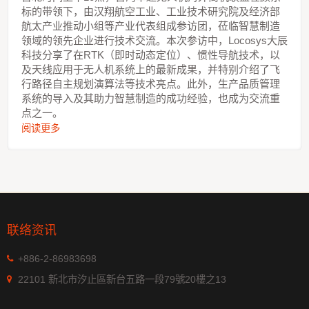
标的带领下，由汉翔航空工业、工业技术研究院及经济部
航太产业推动小组等产业代表组成参访团，莅临智慧制造
领域的领先企业进行技术交流。本次参访中，Locosys大辰
科技分享了在RTK（即时动态定位）、惯性导航技术，以
及天线应用于无人机系统上的最新成果，并特别介绍了飞
行路径自主规划演算法等技术亮点。此外，生产品质管理
系统的导入及其助力智慧制造的成功经验，也成为交流重
点之一。
阅读更多
联络资讯
+886-2-86983698
22101 新北市汐止區新台五路一段79號20樓之13