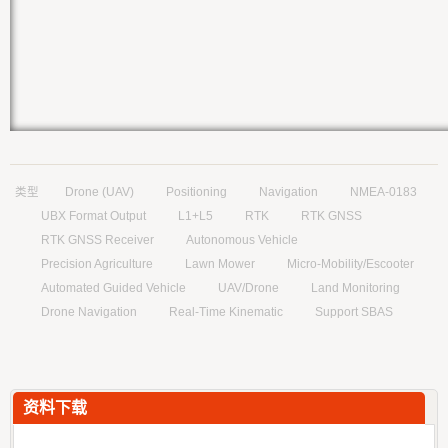
类型
Drone (UAV)
Positioning
Navigation
NMEA-0183
UBX Format Output
L1+L5
RTK
RTK GNSS
RTK GNSS Receiver
Autonomous Vehicle
Precision Agriculture
Lawn Mower
Micro-Mobility/Escooter
Automated Guided Vehicle
UAV/Drone
Land Monitoring
Drone Navigation
Real-Time Kinematic
Support SBAS
资料下载