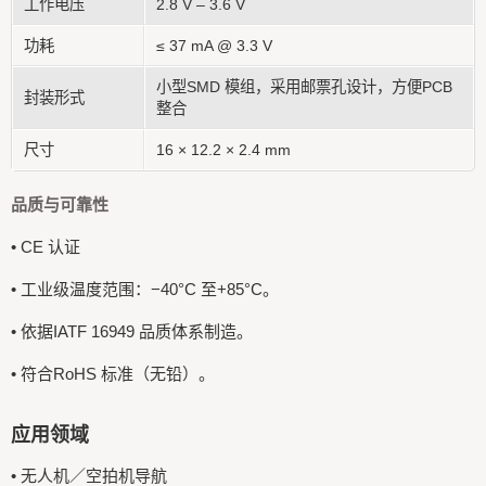
工作电压
2.8 V – 3.6 V
功耗
≤ 37 mA @ 3.3 V
小型SMD 模组，采用邮票孔设计，方便PCB
封装形式
整合
尺寸
16 × 12.2 × 2.4 mm
品质与可靠性
• CE 认证
• 工业级温度范围：−40°C 至+85°C。
• 依据IATF 16949 品质体系制造。
• 符合RoHS 标准（无铅）。
应用领域
• 无人机／空拍机导航