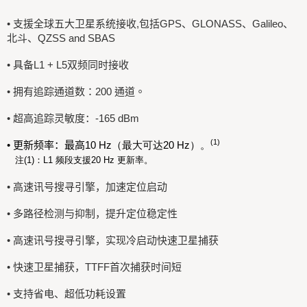
• 支援全球五大卫星系统接收
,
包括
GPS
、
GLONASS
、
Galileo
、
北斗、
QZSS and SBAS
• 具备
L1 + L5
双频同时接收
•
拥有追踪通道数：200 通道。
• 超高追踪灵敏度：
-165 dBm
(1)
• 更新频率：最高
10 Hz（最大可达20 Hz）。
注(1)：L1 频段支援20 Hz 更新率。
• 高速讯号搜寻引擎，加速定位启动
• 多路径检测与抑制，提升定位稳定性
• 高速讯号搜寻引擎，实现冷启动快速卫星捕获
• 快速卫星捕获，
TTFF
首次捕获时间短
• 支持省电、超低功耗设置