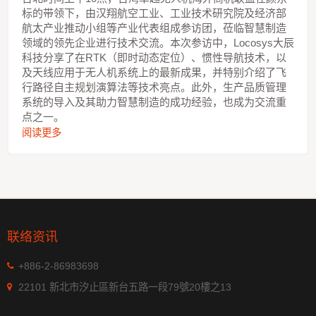
标的带领下，由汉翔航空工业、工业技术研究院及经济部
航太产业推动小组等产业代表组成参访团，莅临智慧制造
领域的领先企业进行技术交流。本次参访中，Locosys大辰
科技分享了在RTK（即时动态定位）、惯性导航技术，以
及天线应用于无人机系统上的最新成果，并特别介绍了飞
行路径自主规划演算法等技术亮点。此外，生产品质管理
系统的导入及其助力智慧制造的成功经验，也成为交流重
点之一。
阅读更多
联络资讯
+886-2-86983698
22101 新北市汐止區新台五路一段79號20樓之13