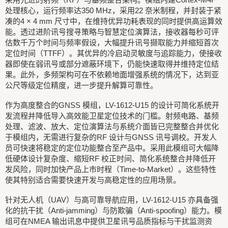
处理核心，运行频率达350 MHz，采用22 奈米制程，并封装于紧
凑的4 × 4 mm 尺寸中，在维持优异功耗表现的同时提供高运算效
能。透过进阶讯号搜寻策略与智慧定位演算法，接收器每秒可评
估数千万个时间与频率假设，大幅提升讯号撷取能力并缩短首次
定位时间（TTFF）。其优异的冷启动灵敏度与追踪能力，使接收
器即使在弱讯号或部分遮蔽环境下，仍能快速取得并维持定位结
果。此外，多频架构可在不依赖地面增强系统的情况下，达到亚
公尺等级定位精度，进一步提升解算可靠性。
作为高度整合的GNSS 模组，LV-1612-U15 的设计可简化系统开
发流程并降低导入高效能卫星定位技术的门槛。射频电路、基频
处理、滤波、放大、定位演算法与系统介面皆已完整整合并优化
于模组内，无需进行复杂的RF 设计与GNSS 讯号调校。开发人
员可快速将稳定的定位功能整合至产品中。采用此模组可大幅降
低硬体设计复杂度、缩短RF 校正时间、简化系统整合并降低开
发风险，同时加快产品上市时程（Time-to-Market）。这些特性
使其特别适合需要快速开发与高稳定性的应用场景。
针对无人机（UAV）与高可靠导航应用，LV-1612-U15 亦具备强
化的抗干扰（Anti-jamming）与防欺骗（Anti-spoofing）能力。模
组可在NMEA 输出讯息中提供卫星讯号品质指标与干扰监测资