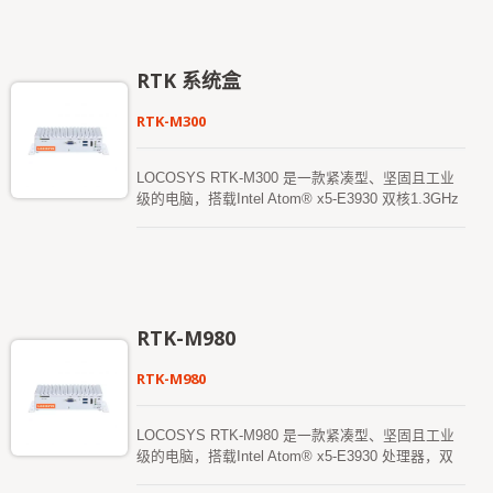
which is directly connected to the Smart Phone's
USB Type-C and allow the smart phone to be
immediately upgraded and aimed to high-precision
(RTK) applications which can be used for
RTK 系统盒
geographic mapping、earth-rock surveying、
agricultural surveying、cadastral surveying and
RTK-M300
other purposes.
LOCOSYS RTK-M300 是一款紧凑型、坚固且工业
级的电脑，搭载Intel Atom® x5-E3930 双核1.3GHz
处理器（可提升至1.8GHz），铝制上壳配以薄钢板
设计，专为严苛环境或需要无噪音的Ad-hoc 网络环
境而设计。 LOCOSYS RTK-M300 配备先进的
RTK（即时动态定位）接收器，支持全球GPS、
Glonass、北斗、Galileo 和QZSS 卫星，L1+L5 双
频和多星座RTK 定位解决方案。 RTK-M300 采用全
RTK-M980
频4G-LTE 通讯板，支持全球LTE、UMTS/HSPA+
以及GSM/GPRS/EDGE 覆盖。它提供
RTK-M980
10/100/1000Mbps 以太网数据和语音连接。配备外
部SIM 插槽，方便用户插入SIM 卡。 RTK-M300 预
装Win10（或Linux）操作系统，适用于LOCOSYS
LOCOSYS RTK-M980 是一款紧凑型、坚固且工业
Firebird 应用软件，提供用户友好的图形操作界面，
级的电脑，搭载Intel Atom® x5-E3930 处理器，双
无论是作为“基站”管理还是“流动站”使用。 由于其
核基准时钟1.3GHz（可提升至1.8GHz），铝制上壳
无风扇紧凑设计，通过(-30 ~ +70 度) 高低温测试认