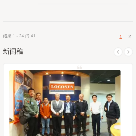
（L1/L2/L5）。 该卫星定位接收器具备RTK（即时
动态定位）功能，能够接收来自全球导航卫星系统
（GNSS）的常规信号，并结合单独的校正数据流，
实现更高的定位精度。 GB-10WB 支援1408 个超
级通道，并内建自适应抗干扰技术。 RTK 定位精度
（RMS）为：水平0.8 公分+ 1ppm，垂直1.5 公分+
结果 1 - 24 的 41
1
2
1ppm。 GB-10WB 产品通过了严格的MIL-STD
810H 振动测试。
新闻稿