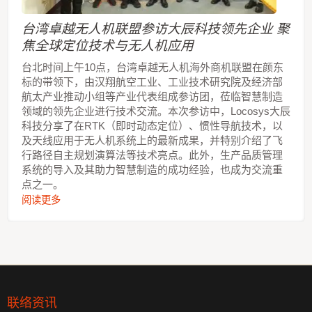
台湾卓越无人机联盟参访大辰科技领先企业 聚
焦全球定位技术与无人机应用
台北时间上午10点，台湾卓越无人机海外商机联盟在颜东
标的带领下，由汉翔航空工业、工业技术研究院及经济部
航太产业推动小组等产业代表组成参访团，莅临智慧制造
领域的领先企业进行技术交流。本次参访中，Locosys大辰
科技分享了在RTK（即时动态定位）、惯性导航技术，以
及天线应用于无人机系统上的最新成果，并特别介绍了飞
行路径自主规划演算法等技术亮点。此外，生产品质管理
系统的导入及其助力智慧制造的成功经验，也成为交流重
点之一。
阅读更多
联络资讯