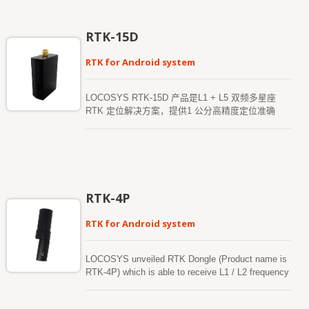
辆静止时也能提供准确的航向。它能够同时追踪所有
全球民用导航系统，包括GPS、GLONASS、
GALILEO、BeiDou 和QZSS。 RTK-DUAL 可同时
RTK-15D
接收L1 和L5 信号，并提供双天线之间的航向和RTK
位置。 RTK-DUAL 采用了12nm 工艺并集成高效的
RTK for Android system
电源管理架构，成为市场上最轻巧且低功耗的领先产
品之一。配合我们的双频低功耗螺旋天线，它能延长
电池供电的无人机、机器人草坪修剪机、自动化物流
LOCOSYS RTK-15D 产品是L1 + L5 双频多星座
车辆等设备的使用时间。
RTK 定位解决方案，提供1 公分高精度定位准确
度。其定位精度为「公分级」，可直接透过USB 连
接，让每一部Android 装置能立即升级并快速实现高
精度RTK 定位。此接收器支援GPS、GLONASS、
BeiDou、GALILEO、QZSS、SBAS 以及其他全球
多星座系统，即使在恶劣环境中，亦可提高定位的连
续性与可靠性。 RTK-15D 产品透过Type-C 连接
RTK-4P
线，轻松与任何Android 智能手机或平板连接，适用
于河道探索、收集航点、建筑工地测绘系统、高速公
RTK for Android system
路测绘、管线测绘及其他地理测绘系统。 此外，
LOCOSYS 提供独特的"Firebird_P" 应用程式，拥有
使用者友好的操作介面，使用者可轻松将设备设定为
LOCOSYS unveiled RTK Dongle (Product name is
「基站模式」或「流动站模式」。这是一款极为方便
RTK-4P) which is able to receive L1 / L2 frequency
的产品。其强大的兼容性，通过灵活的USB 介面，
and equipped with a multi-frequency Helix antenna,
能迅速在Android 系统上安装，并实现公分级的RTK
The positioning accuracy specification is "cm level"
定位。