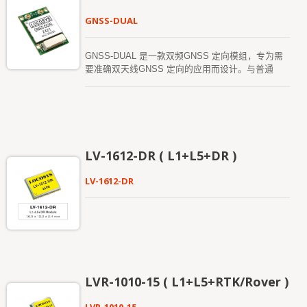
GNSS-DUAL
GNSS-DUAL 是一款双频GNSS 定向模组，专为需
要准确双天线GNSS 定向的应用而设计。与普通
GNSS 模组只能根据移动估算方向不同，GNSS-
DUAL 即使在车辆静止时，也能提供准确的定向角，
并且不受磁场干扰。它能够同时追踪所有全球民用导
航系统，包括GPS、GLONASS、GALILEO、
BEIDOU 和QZSS。该模组可以同时接收L1 和L5 频
段信号，并提供两个天线之间的准确定向。 GNSS-
LV-1612-DR ( L1+L5+DR )
DUAL 采用了12nm 处理工艺，并集成了高效的电源
管理架构，成为市场上重量最轻、功耗最低的领先产
LV-1612-DR
品之一。
LVR-1010-15 ( L1+L5+RTK/Rover )
LVR-1010-15