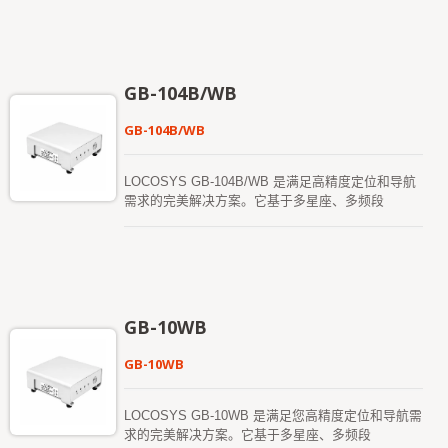
配以薄钢板设计，专为严苛环境或需要无噪音的Ad-
证，以及(MIL-STD-810) 军用标准振动测试，提供快
hoc 网络环境而设计。 LOCOSYS RTK-M980 配
速且便捷的安装。它特别适用于空间有限的RTK 基
备先进的RTK（即时动态定位）接收器，支持全球
站，能够安装电脑系统，并且不会妥协空间以牺牲其
GPS/GLONASS/北斗/GALILEO/QZSS 卫星，
功能。无论作为RTK 基站还是RTK 流动站，都非常
L1+L2+L5 双频和多星座RTK 定位解决方案。 RTK-
GB-104B/WB
快速且方便安装和使用。 RTK-M300 保留了灵活
M980 采用全频4G-LTE 通讯板，支持全球LTE、
性，可满足远程监测或测量应用的不同需求。
UMTS/HSPA+ 以及GSM/GPRS/EDGE 覆盖。它提
GB-104B/WB
供10/100/1000Mbps 以太网数据和语音连接。配备
外部SIM 插槽，方便用户插入SIM 卡。 RTK-M980
预装Win10（或Linux）操作系统，适用于LOCOSYS
LOCOSYS GB-104B/WB 是满足高精度定位和导航
Firebird 应用软件，提供用户友好的图形操作界面，
需求的完美解决方案。它基于多星座、多频段
无论是作为“基站”管理还是“流动站”使用。 由于其
（L1/L2/L5）。 该卫星定位接收器具备RTK（即时
无风扇紧凑设计，通过(-30 ~ +70 度) 高低温测试认
动态定位）功能，能够接收来自全球导航卫星系统
证，以及(MIL-STD-810) 军用标准振动测试，提供快
（GNSS）的常规信号，同时结合独立的校正数据
速且便捷的安装。它特别适用于空间有限的RTK 基
流，以实现更高的定位精度。 GB-104B/WB 支援
站，能够安装电脑系统，并且不会妥协空间以牺牲其
1408 个超级通道，并内建自适应抗干扰技术。 RTK
功能。无论作为RTK 基站还是RTK 流动站，都非常
的定位精度（RMS）为：水平0.8 公分+ 1ppm，垂
GB-10WB
快速且方便安装和使用。 RTK-M980 保留了灵活
直1.5 公分+ 1ppm。 GB-10XX 产品通过了严格的
性，可满足远程监测或测量应用的不同需求。
MIL-STD 810H 振动测试。
GB-10WB
LOCOSYS GB-10WB 是满足您高精度定位和导航需
求的完美解决方案。它基于多星座、多频段