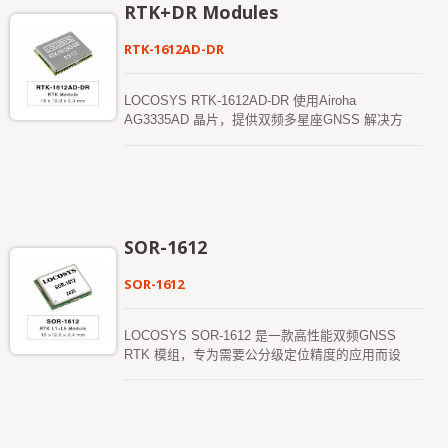
RTK+DR Modules
RTK-1612AD-DR
LOCOSYS RTK-1612AD-DR 使用Airoha
AG3335AD 晶片，提供双频多星座GNSS 解决方
案，集成RTK 高精度和传感器融合解决方案。它不
仅支持GPS、GLONASS、GALILEO、北斗和
QZSS，还配备有惯性传感器（3 轴加速度计和3 轴
陀螺仪），提供无线航位推算（DR）功能。 除了
DR，惯性传感器还能检测车辆动态，当它牢固安装
在车辆上时，能够检测到异常驾驶行为及车辆状态，
SOR-1612
并启动警报状态来提醒用户。无需安装方向并且具有
自动校准功能，使其更加易于使用。借助这些功能，
SOR-1612
RTK-1612AD-DR 能够在多径环境中减少定位误差，
并能在GNSS 信号较差或无法获取信号的地方（如
隧道和室内停车场）继续工作，提供无缝的导航体
LOCOSYS SOR-1612 是一款高性能双频GNSS
验。
RTK 模组，专为需要公分级定位精度的应用而设
计。该模组支持同时接收GPS、北斗、GALILEO 和
QZSS卫星信号，即使在恶劣环境中，也能提高RTK
解决方案的可用性和可靠性。 SOR-1612 模组内部
集成了LOCOSYS 的双频RTK 技术，实现了精确的