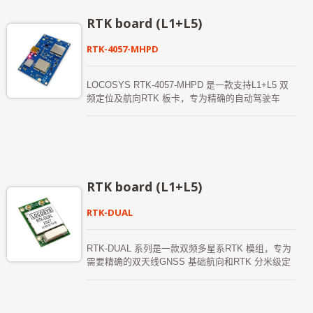
导航和自动化移动机械操作，广泛应用于工业和消费
级产品。它具有高灵敏度、低功耗和快速首次定位时
RTK board (L1+L5)
间（TTFF），并以16.0 x 12.2 x 2.4 mm 的紧凑表
面安装形式提供。
RTK-4057-MHPD
LOCOSYS RTK-4057-MHPD 是一款支持L1+L5 双
频定位及航向RTK 板卡，专为精确的自动驾驶车
辆、智慧农业、无人机以及任何其他无人系统而设
计。 该接收板提供快速精确的航向和RTK 定位，
支持全球多颗卫星星座，包括GPS、GLONASS、
BeiDou、GALILEO、QZSS 及SBAS，以提升即使
在严苛环境下，精确航向和RTK 定位的连续性与可
靠性。 此外，该板卡具有强大的兼容性，可与市面
RTK board (L1+L5)
上其他GNSS 接收器配合使用，并透过灵活的USB
接口、智能硬件设计和标准的NMEA 输出格式来实
RTK-DUAL
现。具备多功能、紧凑型设计、完整的驱动程序支
持、低功耗和高速更新率等特点。 LOCOSYS
RTK-4057-MHPD 可满足Windows、Linux、
RTK-DUAL 系列是一款双频多星系RTK 模组，专为
Raspberry Pi 和Nvidia 开发者或系统集成商的需
需要精确的双天线GNSS 基础航向和RTK 分米级定
求，帮助您快速实现无人应用的定位功能。
位精度的应用而设计。双天线GNSS 基础航向不受
磁场干扰，与标准的双频多星座RTK 模组不同，后
者只能根据移动来估算航向，RTK-DUAL 即使在车