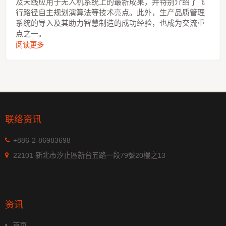
及天线应用于无人机系统上的最新成果，并特别介绍了飞
行路径自主规划演算法等技术亮点。此外，生产品质管理
系统的导入及其助力智慧制造的成功经验，也成为交流重
点之一。
阅读更多
联络资讯
+886-2-86983698
22101 新北市汐止區新台五路一段79號20樓之13
资讯
首页