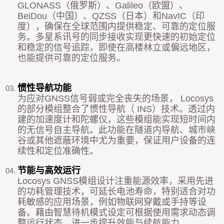
GLONASS（俄罗斯）、Galileo（欧盟）、
BeiDou（中国）、QZSS（日本）和NavIC（印
度），确保在全球范围内提供稳定、可靠的定位服
务。多星系讯号的同步接收实现更快速的初始定位
和稳定的信号追踪，即使在高楼林立或偏远地区，
也能提供可靠的定位服务。
惯性导航功能
为应对
GNSS
信号弱或完全丧失的场景，
Locosys
的部分模组整合了惯性导航（
INS
）技术。透过内
建的加速度计和陀螺仪，这些模组能实现短时间内
的无信号自主导航。此功能在隧道内导航、城市峡
谷或其他遮蔽环境中尤为重要，保证用户设备的连
续性和定位准确性。
节能与高效运行
Locosys GNSS
模组设计注重能源效率，采用先进
的功耗管理技术，可延长电池寿命，特别适合对功
耗敏感的应用场景，例如物联网穿戴或手持等设
备。藉由智慧待机模式设定可根据使用需求动态调
整运行状态，进一步提升效能与续航能力。