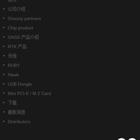
公司介绍
Onocoy partners
Chip product
GNSS 产品介绍
RTK 产品
天线
RUBY
Hawk
USB Dongle
Mini PCI-E / M.2 Card
下载
最新消息
Distributors