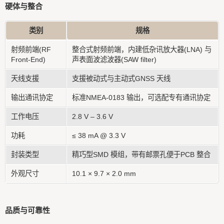
硬体与整合
类别
规格
射频前端(RF
整合式射频前端，内建低杂讯放大器(LNA) 与
Front-End)
声表面波滤波器(SAW filter)
天线支援
支援被动式与主动式GNSS 天线
输出通讯协定
标准NMEA-0183 输出，可选配专有通讯协定
工作电压
2.8 V – 3.6 V
功耗
≤ 38 mA @ 3.3 V
封装类型
精巧型SMD 模组，带有邮票孔便于PCB 整合
外观尺寸
10.1 × 9.7 × 2.0 mm
品质与可靠性