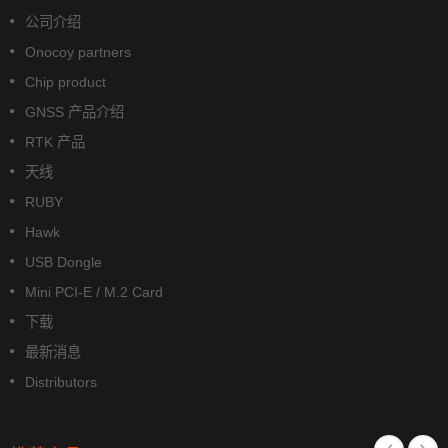
公司介绍
Onocoy partners
Chip product
GNSS 产品介绍
RTK 产品
天线
RUBY
Hawk
USB Dongle
Mini PCI-E / M.2 Card
下载
最新消息
Distributors