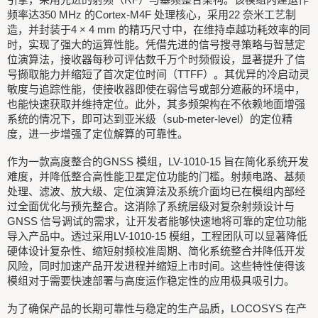
频率达350 MHz 的Cortex-M4F 处理核心，采用22 奈米工艺制
造，并封装于4 × 4 mm 的精巧尺寸中，在维持卓越功耗效率的同
时，实现了强大的运算性能。凭借先进的信号搜寻策略与智慧定
位演算法，接收器每秒可评估数千万个时频假设，显著提升了信
号撷取能力并缩短了首次定位时间（TTFF）。其优异的冷启动灵
敏度与追踪性能，使接收器即使在弱信号或部分遮蔽的环境中，
也能快速获取并维持定位。此外，其多频架构在不依赖地面增强
系统的情况下，即可达到亚米级（sub-meter-level）的定位精
度，进一步增强了定位解算的可靠性。
作为一款高度整合的GNSS 模组，LV-1010-15 旨在简化系统开发
难度，并降低整合高性能卫星定位功能的门槛。射频电路、基频
处理、滤波、放大级、定位演算法及系统介面均已在模组内部经
过全面优化与预先整合。这消除了系统层级对复杂射频设计与
GNSS 信号调试的需求，让开发者能够快速地将可靠的定位功能
导入产品中。透过采用LV-1010-15 模组，工程团队可以显著降低
硬体设计复杂性、缩短射频校准周期、简化系统整合并降低开发
风险，同时加速产品开发进程并缩短上市时间。这些特性使得该
模组对于需要快速部署与高度运作稳定性的应用极具吸引力。
为了确保产品的长期可靠性与稳定的生产品质，LOCOSYS 在产